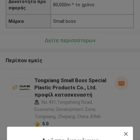
Δυνατότητα προ
80,000m ³ το χρόνο
σφοράς
Μάρκα
Small boss
Δείτε περισσότερων
Περίπου εμείς
Tongxiang Small Boss Special
Plastic Products Co., Ltd.
προφίλ κατασκευαστή
No.431,Tongsheng Road,
Economic Development Zone,
Tongxiang, Zhejiang, China ,ΚΙΝΑ
5.0
Ελεγχμένος προμηθευτής