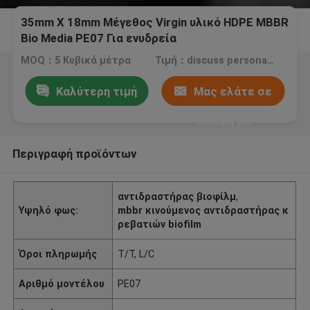
35mm X 18mm Μέγεθος Virgin υλικό HDPE MBBR
Bio Media PE07 Για ενυδρεία
MOQ：5 Κυβικά μέτρα
Τιμή：discuss personally
Καλύτερη τιμή
Μας ελάτε σε
επαφή με
Περιγραφή προϊόντων
αντιδραστήρας βιοφίλμ
,
Υψηλό φως:
mbbr κινούμενος αντιδραστήρας κ
ρεβατιών biofilm
Όροι πληρωμής
T/T, L/C
Αριθμό μοντέλου
PE07