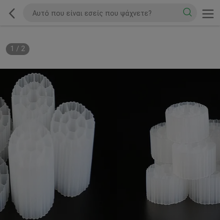
1
/
2