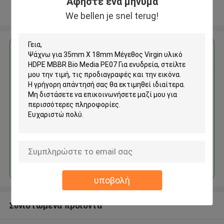
Αφήστε ένα μήνυμα
Δείτε περισσότερων
We bellen je snel terug!
Αποκτήστε την καλύτερη τιμή για
35mm X 18mm Μέγεθος Virgin
υλικό HDPE MBBR Bio Media
PE07 Για ενυδρεία
Να συνεχίσει
υποβολή
Συνιστώμενα προϊόντα