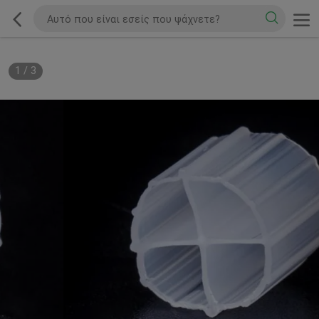
1
/
3