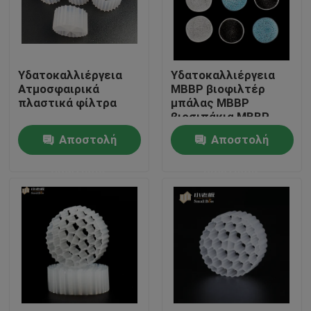
Γύρος εργοστασίων
Υδατοκαλλιέργεια
Υδατοκαλλιέργεια
Ποιοτικός έλεγχος
Ατμοσφαιρικά
ΜΒΒΡ βιοφιλτέρ
πλαστικά φίλτρα
μπάλας ΜΒΒΡ
βιοσιπάκια ΜΒΒΡ
Μας ελάτε σε επαφή με
μέσα για λίμνη κοί
Αποστολή
Αποστολή
ερώτησης
ερώτησης
ιστολόγιο
Ζητήστε ένα απόσπασμα
Μέσα φίλτρου MBBR
Βιο μέσα MBBR