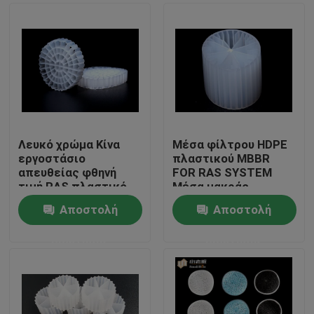
Λευκό χρώμα Κίνα
Μέσα φίλτρου HDPE
εργοστάσιο
πλαστικού MBBR
απευθείας φθηνή
FOR RAS SYSTEM
τιμή RAS πλαστικό
Μέσα μακράς
φίλτρο μέσο K5
διάρκειας ζωής
Αποστολή
Αποστολή
Σπίτι
ερώτησης
ερώτησης
Προϊόντα
Περίπου εμείς