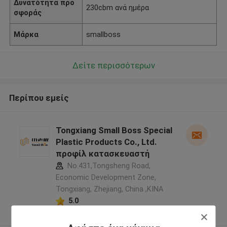
Δυνατότητα προ
230cbm ανά ημέρα
σφοράς
Μάρκα
smallboss
Δείτε περισσότερων
Περίπου εμείς
Tongxiang Small Boss Special
Plastic Products Co., Ltd.
προφίλ κατασκευαστή
No.431,Tongsheng Road,
Economic Development Zone,
Tongxiang, Zhejiang, China ,ΚΙΝΑ
5.0
Ελεγχμένος προμηθευτής