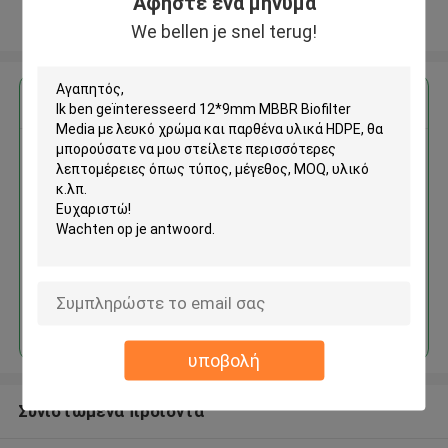
Αφήστε ένα μήνυμα
Δείτε περισσότερων
We bellen je snel terug!
Αποκτήστε την καλύτερη τιμή για
12*9mm MBBR Biofilter Media
με λευκό χρώμα και παρθένα
υλικά HDPE
Να συνεχίσει
υποβολή
Συνιστώμενα προϊόντα