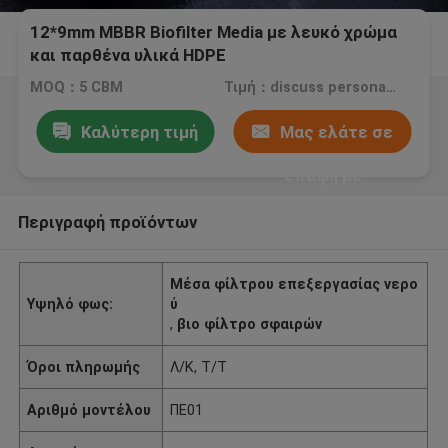
12*9mm MBBR Biofilter Media με λευκό χρώμα
και παρθένα υλικά HDPE
MOQ：5 CBM
Τιμή：discuss personally
Καλύτερη τιμή
Μας ελάτε σε
επαφή με
Περιγραφή προϊόντων
Μέσα φίλτρου επεξεργασίας νερο
Υψηλό φως:
ύ
,
βιο φίλτρο σφαιρών
Όροι πληρωμής
Λ/Κ, Τ/Τ
Αριθμό μοντέλου
ΠΕ01