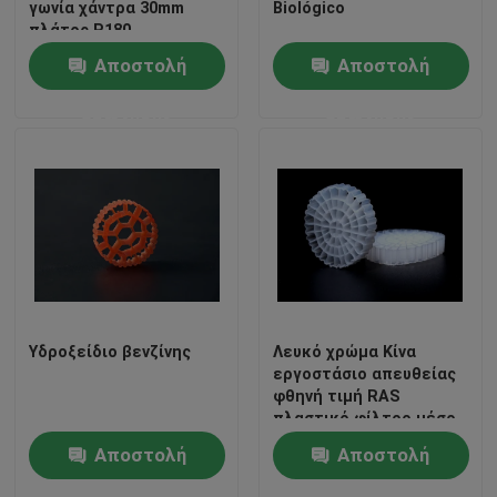
γωνία χάντρα 30mm
Biológico
πλάτος P180
Αποστολή
Αποστολή
ερώτησης
ερώτησης
Σπίτι
Υδροξείδιο βενζίνης
Λευκό χρώμα Κίνα
εργοστάσιο απευθείας
φθηνή τιμή RAS
Προϊόντα
πλαστικό φίλτρο μέσο
K5
Αποστολή
Αποστολή
Περίπου εμείς