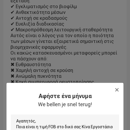
εξέταση:
✔ Εγκλιματισμός στο βιοφίλμ
✔ Ανθεκτικότητα μέσων
✔ Αντοχή σε κραδασμούς
✔ Ευελιξία διαδικασίας
✔ Μακροπρόθεσμη λειτουργική σταθερότητα
Αυτός είναι ο λόγος για τον οποίο η ποιότητα
των μέσων γίνεται εξαιρετικά σημαντική στις
βιομηχανικές εφαρμογές.
Οι κακώς κατασκευασμένοι μεταφορείς μπορεί
να πάσχουν από:
✖ Ευθραυστότητα
✖ Χαμηλή αντοχή σε κρούση
✖ Ανώμαλη πυκνότητα
✖ Κακή συμπεριφορά ρευστοποίησης
Και μόλις η κίνηση του φορέα γίνει ασταθής,
ολόκληρο το βιολογικό σύστημα μπορεί να
Αφήστε ένα μήνυμα
χάσει την αποτελεσματικότητά του.
We bellen je snel terug!
Στην επεξεργασία βιομηχανικών λυμάτων, το
MBBR δεν είναι μόνο μια βιολογική διαδικασία.
Είναι επίσης μια μακροπρόθεσμη πρόκληση
μηχανικής και υδραυλικής σταθερότητας.
Η επιλογή της σωστής δομής μέσων είναι συχνά