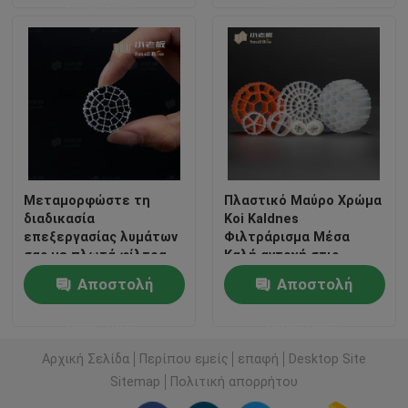
ερώτησης
ερώτησης
Γύρος εργοστασίων
Ποιοτικός έλεγχος
Μας ελάτε σε επαφή με
Μεταμορφώστε τη
Πλαστικό Μαύρο Χρώμα
διαδικασία
Koi Kaldnes
ιστολόγιο
επεξεργασίας λυμάτων
Φιλτράρισμα Μέσα
σας με πλωτά φίλτρα
Καλή αντοχή στις
μέσων - Τα πιο
επιπτώσεις για την
Ζητήστε ένα απόσπασμα
Αποστολή
Αποστολή
αποτελεσματικά μέσα
υδατοκαλλιέργεια
βιοφίλτρου MBBR
ερώτησης
ερώτησης
Μέσα φίλτρου MBBR
Αρχική Σελίδα
Περίπου εμείς
επαφή
Desktop Site
Sitemap
Πολιτική απορρήτου
Βιο μέσα MBBR