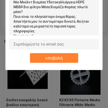
εξίσου σημαντική με την επιλογή της ίδιας της
διαδικασίας.
#IndustrialWastewater #MBBR #WaterTreatment
#Biofilm #EnvironmentalEngineering
#WastewaterSolutions
Προτεινόμενα Προϊόντα
υποβολή
Ενυδατοασφαλής λευκό
K2 K3 K5 Flotante Medio
βινύλιο εσωτερική
Filtrante Mbbr Medio