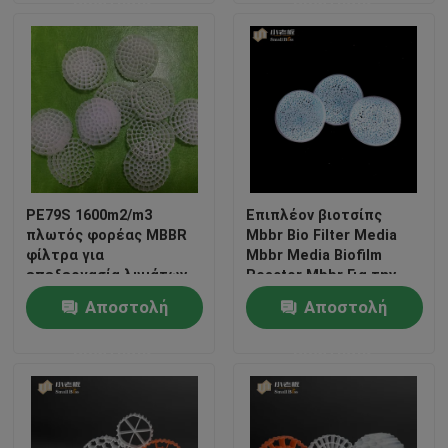
PE79S 1600m2/m3
Επιπλέον βιοτσίπς
πλωτός φορέας MBBR
Mbbr Bio Filter Media
φίλτρα για
Mbbr Media Biofilm
επεξεργασία λυμάτων
Reactor Mbbr Για την
καλλιέργεια γαρίδας
Αποστολή
Αποστολή
Σπίτι
Ras
ερώτησης
ερώτησης
Προϊόντα
Περίπου εμείς