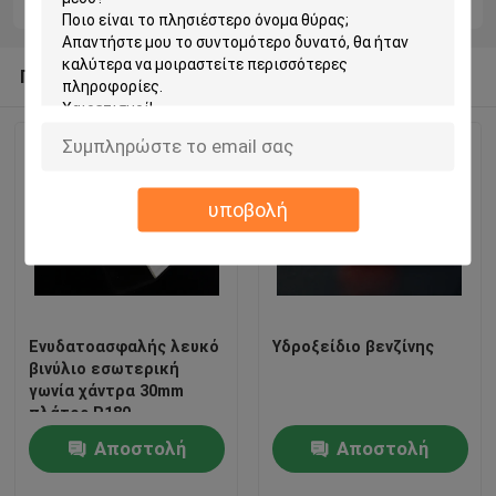
Προτεινόμενα Προϊόντα
υποβολή
Ενυδατοασφαλής λευκό
Υδροξείδιο βενζίνης
βινύλιο εσωτερική
γωνία χάντρα 30mm
πλάτος P180
Αποστολή
Αποστολή
ερώτησης
ερώτησης