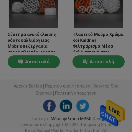
Γύρος εργοστασίων
Σύστημα ανακύκλωσης
Πλαστικό Μαύρο Χρώμα
Ποιοτικός έλεγχος
υδατοκαλλιέργειας
Koi Kaldnes
Mbbr επεξεργασία
Φιλτράρισμα Μέσα
νερού πλωτός φορέας
Καλή αντοχή στις
Μας ελάτε σε επαφή με
επιπτώσεις για την
Αποστολή
Αποστολή
υδατοκαλλιέργεια
ιστολόγιο
ερώτησης
ερώτησης
Αρχική Σελίδα
Περίπου εμείς
επαφή
Desktop Site
Ζητήστε ένα απόσπασμα
Sitemap
Πολιτική απορρήτου
Μέσα φίλτρου MBBR
Ποιότητα
Μέσα φίλτρου MBBR
Κίνα
εργοστάσιο.Copyright © 2026 Tongxiang Small
Βιο μέσα MBBR
Boss Special Plastic Products Co., Ltd.. All