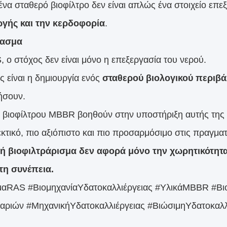
ό ένα σταθερό βιοφίλτρο δεν είναι απλώς ένα στοιχείο επ
γής και την κερδοφορία
.
ασμα
, ο στόχος δεν είναι μόνο η επεξεργασία του νερού.
ς είναι η δημιουργία ενός
σταθερού βιολογικού περιβ
ήσουν.
ά βιοφίλτρου MBBR βοηθούν στην υποστήριξη αυτής της 
κτικό, πιο αξιόπιστο και πιο προσαρμόσιμο στις πραγματ
ή βιοφιλτράρισμα δεν αφορά μόνο την χωρητικότητα
τη συνέπεια.
αRAS #ΒιομηχανίαΥδατοκαλλιέργειας #ΥλικάMBBR #Βιο
αριών #ΜηχανικήΥδατοκαλλιέργειας #ΒιώσιμηΥδατοκαλλ