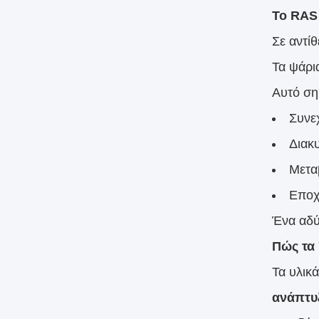
Το RAS 
Σε αντί
Τα ψάρι
Αυτό σημ
Συνε
Διακ
Μετα
Εποχι
Ένα αδύ
Πώς τα
Τα υλικ
ανάπτυ