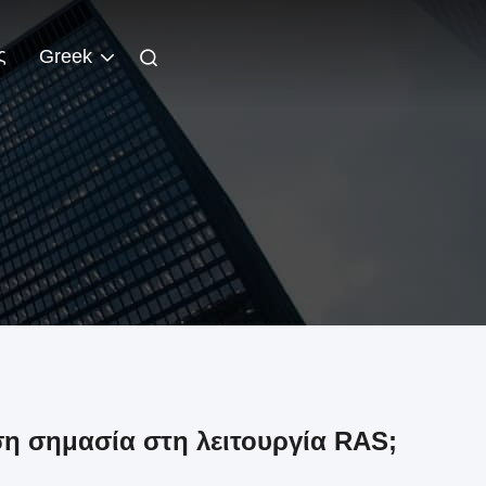
ς
Greek
όση σημασία στη λειτουργία RAS;