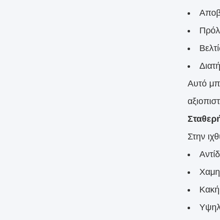
Αποβ
Πρόλ
Βελτ
Διατ
Αυτό μπ
αξιοπιστ
Σταθερ
Στην ιχ
Αντί
Χαμη
Κακή
Υψηλ