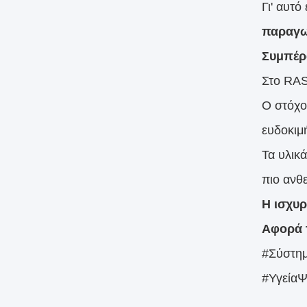
Γι' αυτ
παραγω
Συμπέρ
Στο RAS
Ο στόχο
ευδοκιμ
Τα υλικ
πιο ανθε
Η ισχυρ
Αφορά 
#Σύστημ
#ΥγείαΨ