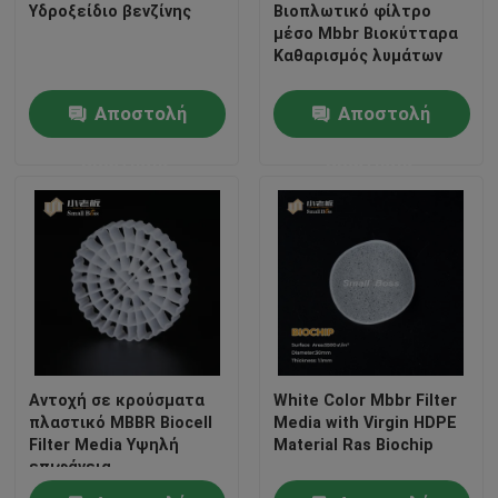
Υδροξείδιο βενζίνης
Βιοπλωτικό φίλτρο
μέσο Mbbr Βιοκύτταρα
Καθαρισμός λυμάτων
Αποστολή
Αποστολή
ερώτησης
ερώτησης
Σπίτι
Αντοχή σε κρούσματα
White Color Mbbr Filter
Προϊόντα
πλαστικό MBBR Biocell
Media with Virgin HDPE
Filter Media Υψηλή
Material Ras Biochip
επιφάνεια
Περίπου εμείς