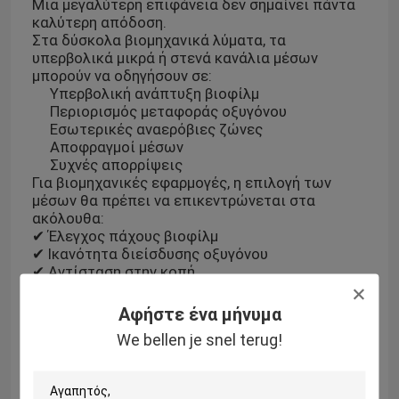
Μια μεγαλύτερη επιφάνεια δεν σημαίνει πάντα
καλύτερη απόδοση.
Στα δύσκολα βιομηχανικά λύματα, τα
υπερβολικά μικρά ή στενά κανάλια μέσων
μπορούν να οδηγήσουν σε:
Υπερβολική ανάπτυξη βιοφίλμ
Περιορισμός μεταφοράς οξυγόνου
Εσωτερικές αναερόβιες ζώνες
Αποφραγμοί μέσων
Συχνές απορρίψεις
Για βιομηχανικές εφαρμογές, η επιλογή των
μέσων θα πρέπει να επικεντρώνεται στα
ακόλουθα:
✔ Έλεγχος πάχους βιοφίλμ
✔ Ικανότητα διείσδυσης οξυγόνου
✔ Αντίσταση στην κοπή
✔ Διάρκη υδραυλική σταθερότητα
✔ Αντικατάστατη δομή
Αφήστε ένα μήνυμα
Το MBBR δεν είναι απλά προσθήκη πλαστικών
We bellen je snel terug!
μέσων στην δεξαμενή.
Είναι στην πραγματικότητα μια διαδικασία
μηχανικής οικοσυστήματος βιοφίλμ.
Η επιτυχία των βιομηχανικών MBBR εξαρτάται