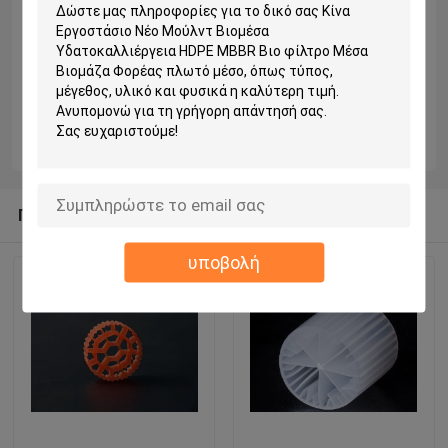
σε μεγάλο βαθμό από την κατανόηση των
χαρακτηριστικών των λυμάτων ̇ στη συνέχεια
από την κατάλληλη δομή των μέσων και τις
κατάλληλες συνθήκες λειτουργίας.
#Απεξεργασία λυμάτων #βιομηχανικά λυμάδια
#MBBR #βιοφίλμ #επεξεργασία νερού
#περιβαλλοντική μηχανική
Προτεινόμενα Προϊόντα
υποβολή