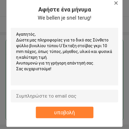
5.0
Αφήστε ένα μήνυμα
Ελεγχμένος προμηθευτής
We bellen je snel terug!
Δείτε περισσότερων
Αποκτήστε την καλύτερη τιμή για
Σύνθετο φύλλο βινυλίου τύπου
U Έκταξη στοίβας γκρι 10 mm
πάχος
Να συνεχίσει
υποβολή