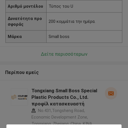
Αριθμό μοντέλου
Τύπος του U
Δυνατότητα προ
200 κομμάτια την ημέρα.
σφοράς
Μάρκα
Small boss
Δείτε περισσότερων
Περίπου εμείς
Tongxiang Small Boss Special
Plastic Products Co., Ltd.
προφίλ κατασκευαστή
No.431,Tongsheng Road,
Economic Development Zone,
Tongxiang, Zhejiang, China ,ΚΙΝΑ