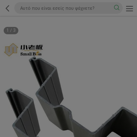
1
/
3