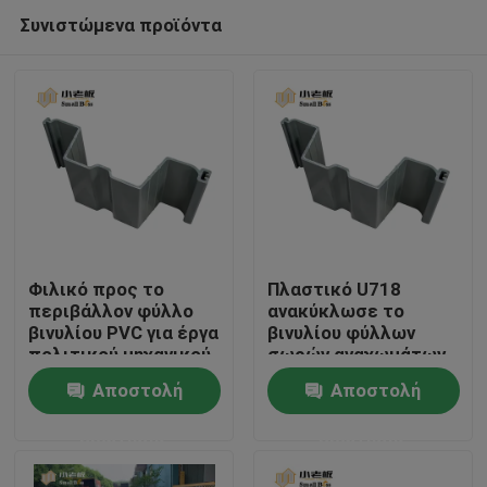
Συνιστώμενα προϊόντα
Φιλικό προς το
Πλαστικό U718
περιβάλλον φύλλο
ανακύκλωσε το
βινυλίου PVC για έργα
βινυλίου φύλλων
Σπίτι
πολιτικού μηχανικού
σωρών αναχωμάτων
Προφίλ PVC
σταθεροποίησης
Αποστολή
Αποστολή
κοιτών του ποταμού
Προϊόντα
σωρό φύλλων
ερώτησης
ερώτησης
σταθεροποίησης
πλαστικό
Περίπου εμείς