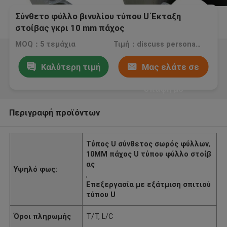
Σύνθετο φύλλο βινυλίου τύπου U Έκταξη
στοίβας γκρι 10 mm πάχος
MOQ：5 τεμάχια
Τιμή：discuss personally
Καλύτερη τιμή
Μας ελάτε σε
επαφή με
Περιγραφή προϊόντων
Τύπος U σύνθετος σωρός φύλλων
,
10MM πάχος U τύπου φύλλο στοίβ
ας
Υψηλό φως:
,
Επεξεργασία με εξάτμιση σπιτιού
τύπου U
Όροι πληρωμής
T/T, L/C