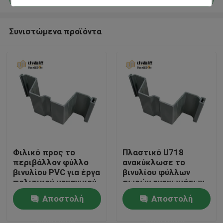
Συνιστώμενα προϊόντα
Φιλικό προς το
Πλαστικό U718
Σπίτι
περιβάλλον φύλλο
ανακύκλωσε το
βινυλίου PVC για έργα
βινυλίου φύλλων
πολιτικού μηχανικού
σωρών αναχωμάτων
Προϊόντα
Προφίλ PVC
σταθεροποίησης
Αποστολή
Αποστολή
κοιτών του ποταμού
σωρό φύλλων
ερώτησης
ερώτησης
Περίπου εμείς
σταθεροποίησης