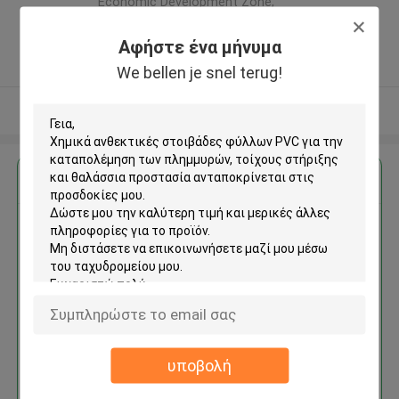
Economic Development Zone,
Tongxiang, Zhejiang, China ,ΚΙΝΑ
Αφήστε ένα μήνυμα
5.0
Ελεγχμένος προμηθευτής
We bellen je snel terug!
Δείτε περισσότερων
Αποκτήστε την καλύτερη τιμή για
Χημικά ανθεκτικές στοιβάδες
φύλλων PVC για την
καταπολέμηση των
πλημμυρών, τοίχους στήριξης
και θαλάσσια προστασία
υποβολή
Να συνεχίσει