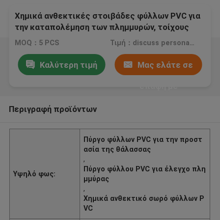
Χημικά ανθεκτικές στοιβάδες φύλλων PVC για
την καταπολέμηση των πλημμυρών, τοίχους
στήριξης και θαλάσσια προστασία
MOQ：5 PCS
Τιμή：discuss personally
Καλύτερη τιμή
Μας ελάτε σε
επαφή με
Περιγραφή προϊόντων
Πύργο φύλλων PVC για την προστ
ασία της θάλασσας
,
Πύργο φύλλου PVC για έλεγχο πλη
Υψηλό φως:
μμύρας
,
Χημικά ανθεκτικό σωρό φύλλων P
VC