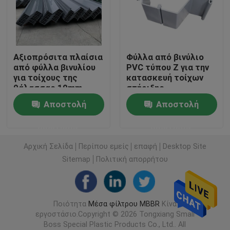
Πλαστικά μέσα φίλτρου
Αξιοπρόσιτα πλαίσια
Φύλλα από βινύλιο
Επικεφαλής φίλτρα
από φύλλα βινυλίου
PVC τύπου Z για την
για τοίχους της
κατασκευή τοίχων
θάλασσας 10mm
στήριξης
Μονάδες φίλτρου βιοκύτταρων
11mm Z τύπου PVC
Αποστολή
Αποστολή
Κ1 Μέσα φίλτρου
ερώτησης
ερώτησης
Αρχική Σελίδα
Περίπου εμείς
επαφή
Desktop Site
Ανταλλακτικός αντιδραστήρας βιοφίλμ
Sitemap
Πολιτική απορρήτου
Φιλτράρισμα Kaldnes
Ποιότητα
Μέσα φίλτρου MBBR
Κίνα
εργοστάσιο.Copyright © 2026 Tongxiang Small
Μονάδα φίλτρου BIO Balls
Boss Special Plastic Products Co., Ltd.. All