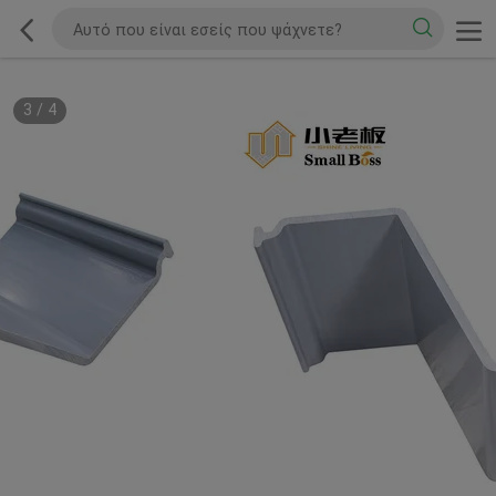
3
/
4