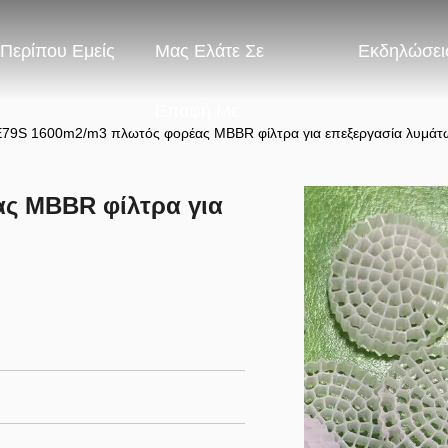
Περίπου Εμείς
Μας Ελάτε Σε
Εκδηλώσει
Επαφή Με
79S 1600m2/m3 πλωτός φορέας MBBR φίλτρα για επεξεργασία λυμάτ
ς MBBR φίλτρα για