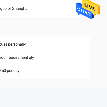
gbo or Shanghai
cuss personally
your requirement qty
0m3 per day