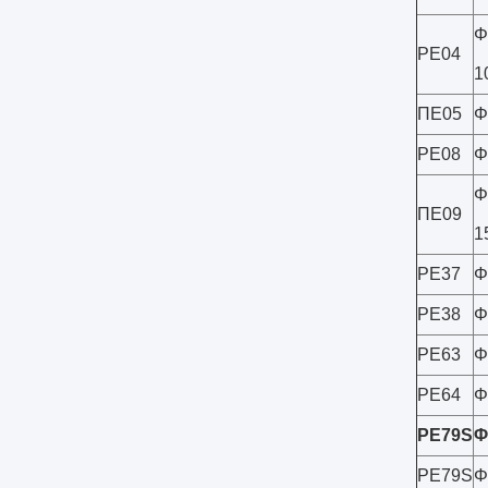
Φ
PE04
1
ΠΕ05
Φ
PE08
Φ
Φ
ΠΕ09
1
PE37
Φ
PE38
Φ
PE63
Φ
PE64
Φ
PE79S
Φ
PE79S
Φ