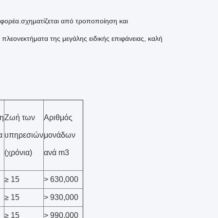
ς φορέα.σχηματίζεται από τροποποίηση και
 πλεονεκτήματα της μεγάλης ειδικής επιφάνειας, καλή
η
Ζωή των
Αριθμός
α
υπηρεσιών
μονάδων
(χρόνια)
ανά m3
≥ 15
> 630,000
≥ 15
> 930,000
≥ 15
> 990,000