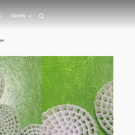
ς
Greek
ων