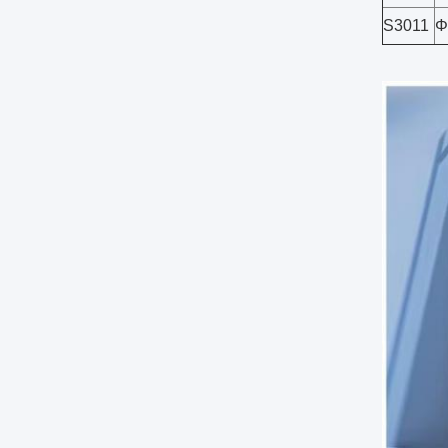
S3011
Φ