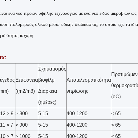
ίναι ένα νέο προϊόν υψηλής τεχνολογίας με ένα νέο είδος μικροβίων ω
ση πολυμερούς υλικού μέσω ειδικής διαδικασίας, το οποίο έχει τα ίδια
 ιδιότητα, ισχυρή.
τα:
Σχηματισμός
Προτιμώμεν
έγεθος
Επιφάνεια
βιοφίλμ
Αποτελεσματικότητα
θερμοκρασί
(mm)
((m2/m3)
Διάρκεια
νιτρίωσης
(oC)
(ημέρες)
12 × 9
> 800
5-15
400-1200
< 65
11 × 7
> 900
5-15
400-1200
< 65
10 × 7
> 1000
5-15
400-1200
< 65