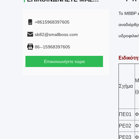
Το ΜΒΒΡ ε
+8615968397605
αναδιάρθρω
sb82@smallboss.com
υδροφιλική
86--15968397605
Ειδικότη
Επικοινωνήστε τώρα
Μ
Σχήμα
(
ΠΕ01
Φ
PE02
Φ
PE03
Φ