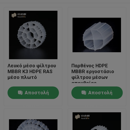
Λευκό μέσο φίλτρου
Παρθένος HDPE
MBBR K3 HDPE RAS
MBBR εργοστάσιο
μέσο πλωτό
φίλτρου μέσων
απευθείας
βιολογικός
Σπίτι
Αποστολή
Αποστολή
μετακινητής
ερώτησης
ερώτησης
Προϊόντα
Περίπου εμείς