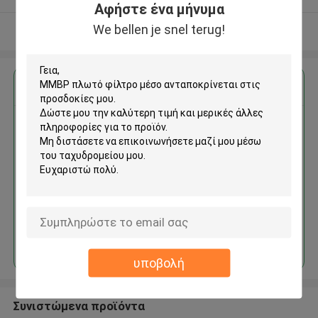
Αφήστε ένα μήνυμα
We bellen je snel terug!
Δείτε περισσότερων
Αποκτήστε την καλύτερη τιμή για
ΜΜΒΡ πλωτό φίλτρο μέσο
Να συνεχίσει
υποβολή
Συνιστώμενα προϊόντα