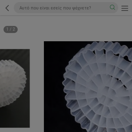
1
/
2