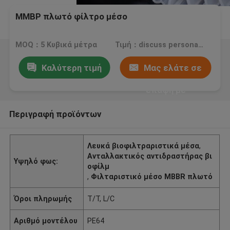
ΜΜΒΡ πλωτό φίλτρο μέσο
MOQ：5 Κυβικά μέτρα
Τιμή：discuss personally
Καλύτερη τιμή
Μας ελάτε σε
επαφή με
Περιγραφή προϊόντων
Λευκά βιοφιλτραριστικά μέσα
,
Ανταλλακτικός αντιδραστήρας βι
Υψηλό φως:
οφίλμ
,
Φιλταριστικό μέσο MBBR πλωτό
Όροι πληρωμής
T/T, L/C
Αριθμό μοντέλου
PE64