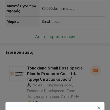
Δυνατότητα προ
80,000cbm ετησίως
σφοράς
Μάρκα
Small boss
Δείτε περισσότερων
Περίπου εμείς
Tongxiang Small Boss Special
Plastic Products Co., Ltd.
προφίλ κατασκευαστή
No.431,Tongsheng Road,
Economic Development Zone,
Tongxiang, Zhejiang, China ,ΚΙΝΑ
5.0
Ελεγχμένος προμηθευτής