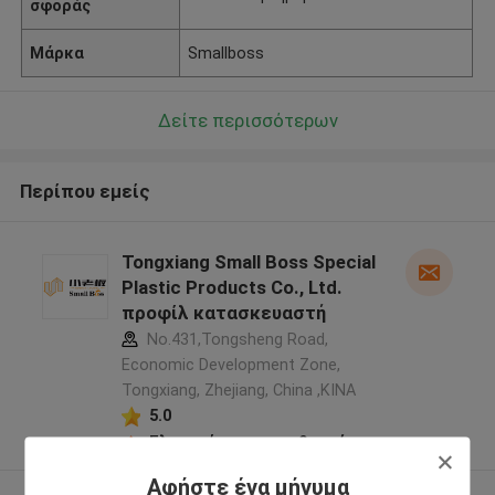
σφοράς
Μάρκα
Smallboss
Δείτε περισσότερων
Περίπου εμείς
Tongxiang Small Boss Special
Plastic Products Co., Ltd.
προφίλ κατασκευαστή
No.431,Tongsheng Road,
Economic Development Zone,
Tongxiang, Zhejiang, China ,ΚΙΝΑ
5.0
Ελεγχμένος προμηθευτής
Αφήστε ένα μήνυμα