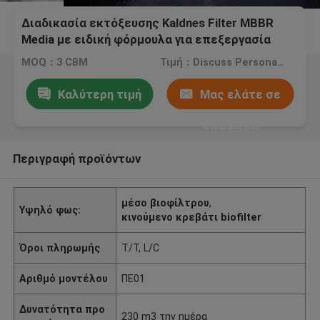
Διαδικασία εκτόξευσης Kaldnes Filter MBBR
Media με ειδική φόρμουλα για επεξεργασία
νερού δημοτικής βιομηχανίας
MOQ：3 CBM
Τιμή：Discuss Personally
Καλύτερη τιμή
Μας ελάτε σε
επαφή με
Περιγραφή προϊόντων
μέσο βιοφίλτρου
,
Υψηλό φως:
κινούμενο κρεβάτι biofilter
Όροι πληρωμής
T/T, L/C
Αριθμό μοντέλου
ΠΕ01
Δυνατότητα προ
230 m3 την ημέρα