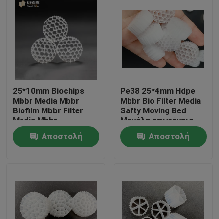
25*10mm Biochips
Pe38 25*4mm Hdpe
Mbbr Media Mbbr
Mbbr Bio Filter Media
Biofilm Mbbr Filter
Safty Moving Bed
Media Mbbr
Μεγάλη επιφάνεια
Τεχνολογία
Αποστολή
Αποστολή
Σπίτι
ερώτησης
ερώτησης
Προϊόντα
Περίπου εμείς