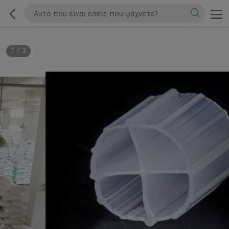
1
/
3