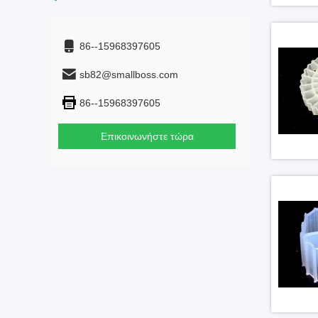
86--15968397605
sb82@smallboss.com
86--15968397605
Επικοινωνήστε τώρα