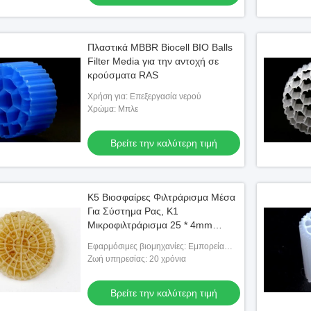
Πλαστικά MBBR Biocell BIO Balls
Filter Media για την αντοχή σε
κρούσματα RAS
Χρήση για: Επεξεργασία νερού
Χρώμα: Μπλε
Βρείτε την καλύτερη τιμή
Κ5 Βιοσφαίρες Φιλτράρισμα Μέσα
Για Σύστημα Ρας, Κ1
Μικροφιλτράρισμα 25 * 4mm
Μέγεθος
Εφαρμόσιμες βιομηχανίες: Εμπορεία
ρούχων, καταστήματα υλικών
Ζωή υπηρεσίας: 20 χρόνια
οικοδόμησης..
Βρείτε την καλύτερη τιμή