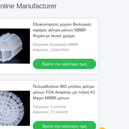
line Manufacturer
Εξοικονόμηση χώρου Βιολογικές
σφαίρες φίλτρα μέσων MBBR
Φορέα με λευκό χρώμα
Ονομασία: Βιοσφαίρες MBBR
Διάμετρος: 12mm*9mm
Βρείτε την καλύτερη τιμή
Πολυαιθυλένιο BIO μπάλες φίλτρο
μέσων FDA Ασφαλής μη τοξική K1
Μικρο MBBR μέσων
Υψόμετρο: 5 χιλιοστά
Διάμετρος: 25 χιλιοστά
Βρείτε την καλύτερη τιμή