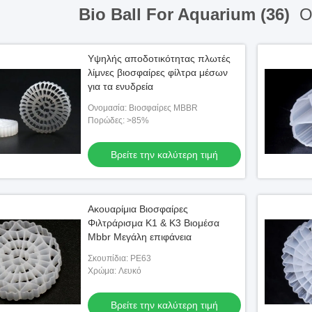
Bio Ball For Aquarium (36)
On
Υψηλής αποδοτικότητας πλωτές
λίμνες βιοσφαίρες φίλτρα μέσων
για τα ενυδρεία
Ονομασία: Βιοσφαίρες MBBR
Πορώδες: >85%
Βρείτε την καλύτερη τιμή
Ακουαρίμια Βιοσφαίρες
Φιλτράρισμα Κ1 & Κ3 Βιομέσα
Mbbr Μεγάλη επιφάνεια
Σκουπίδια: PE63
Χρώμα: Λευκό
Βρείτε την καλύτερη τιμή