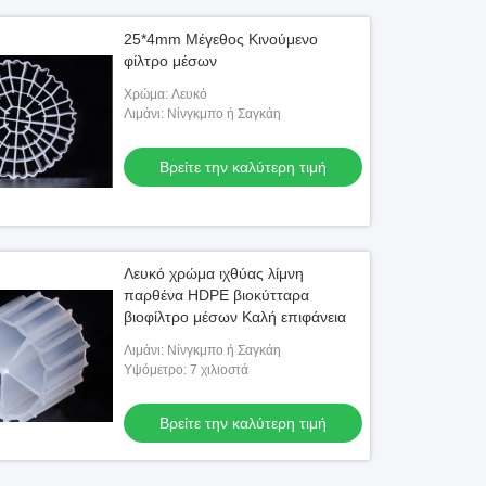
25*4mm Μέγεθος Κινούμενο
φίλτρο μέσων
Χρώμα: Λευκό
Λιμάνι: Νίνγκμπο ή Σαγκάη
Βρείτε την καλύτερη τιμή
Λευκό χρώμα ιχθύας λίμνη
παρθένα HDPE βιοκύτταρα
βιοφίλτρο μέσων Καλή επιφάνεια
Λιμάνι: Νίνγκμπο ή Σαγκάη
Υψόμετρο: 7 χιλιοστά
Βρείτε την καλύτερη τιμή