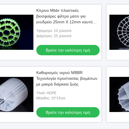
Κίτρινο Mbbr πλαστικές
βιοσφαίρες φίλτρο μέσο για
ενυδρείο 25mm X 12mm καυτό
καλούπι
Υψόμετρο: 10 χιλιοστά
Διάμετρος: 25 χιλιοστά
Βρείτε την καλύτερη τιμή
Καθαρισμός νερού MBBR
Τεχνολογία προστασίας βιομέσων
με μακρά διάρκεια ζωής
Υλικό: HDPE
Μέγεθος: 15*15cm
Βρείτε την καλύτερη τιμή