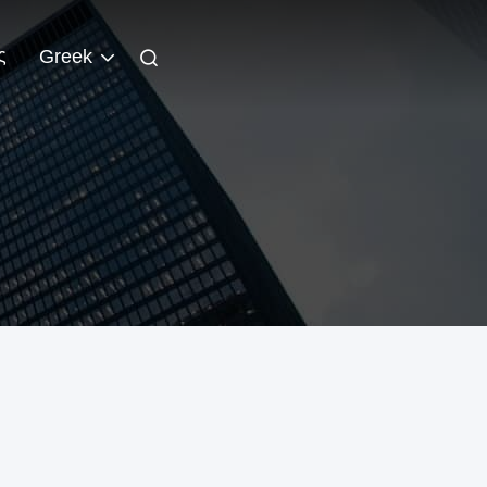
ς
Greek