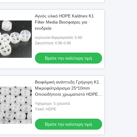
Αγνός υλικό HDPE Kaldnes K1
Filter Media Βιοσφαίρες για
ενυδρεία
ισχύουσα θερμοκρασία: 5-60
Σφιχτότητα: 0.96-0.98
Βρείτε την καλύτερη τιμή
Βιοφιλμική ανάπτυξη Γρήγορη K1
Μικροφιλτράρισμα 25*10mm
Οποιοδήποτε χρωματιστό HDPE
Kaldnes
Υψόμετρο: 5 χιλιοστά
Υλικό: HDPE
Βρείτε την καλύτερη τιμή