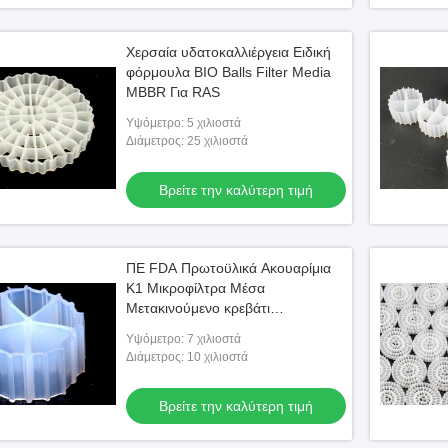
Χερσαία υδατοκαλλιέργεια Ειδική
φόρμουλα BIO Balls Filter Media
MBBR Για RAS
Υψόμετρο: 5 χιλιοστά
Διάμετρος: 25 χιλιοστά
Βρείτε την καλύτερη τιμή
ΠΕ FDA Πρωτοϋλικά Ακουαρίμια
K1 Μικροφίλτρα Μέσα
Μετακινούμενο κρεβάτι
αντιδραστήρα βιοφίλμ
Υψόμετρο: 7 χιλιοστά
Διάμετρος: 10 χιλιοστά
Βρείτε την καλύτερη τιμή