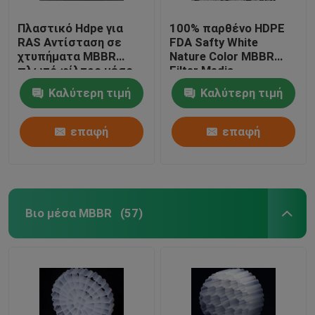
Πλαστικό Hdpe για
100% παρθένο HDPE
RAS Αντίσταση σε
FDA Safty White
χτυπήματα MBBR
Nature Color MBBR
πλωτό φίλτρο μέσο
Filter Media
Καλύτερη τιμή
Καλύτερη τιμή
επαφή
επαφή
Βιο μέσα MBBR
(57)