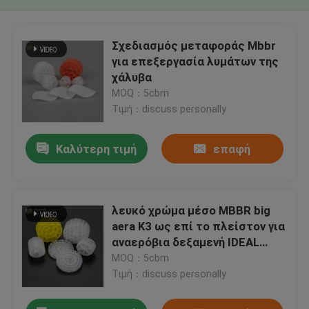
Σχεδιασμός μεταφοράς Mbbr
για επεξεργασία λυμάτων της
χάλυβα
MOQ：5cbm
Τιμή：discuss personally
Καλύτερη τιμή
επαφή
λευκό χρώμα μέσο MBBR big
aera K3 ως επί το πλείστον για
αναερόβια δεξαμενή IDEAL
mbbr φορέα COD απομάκρυνση
MOQ：5cbm
BOD
Τιμή：discuss personally