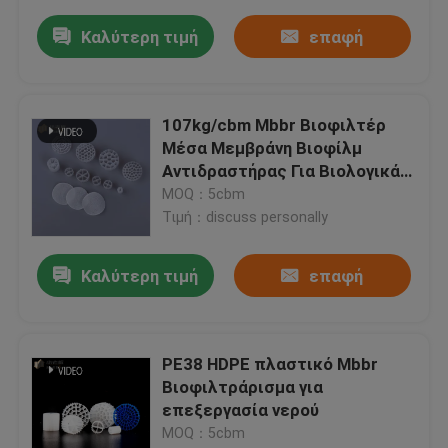
Καλύτερη τιμή
επαφή
107kg/cbm Mbbr Βιοφιλτέρ
Μέσα Μεμβράνη Βιοφίλμ
Αντιδραστήρας Για Βιολογικά
Μέσα
MOQ：5cbm
Τιμή：discuss personally
Καλύτερη τιμή
επαφή
PE38 HDPE πλαστικό Mbbr
Βιοφιλτράρισμα για
επεξεργασία νερού
MOQ：5cbm