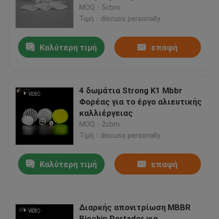
λυμάτων
MOQ：5cbm
Τιμή：discuss personally
Γύρος εργοστασίων
Καλύτερη τιμή
επαφή
Ποιοτικός έλεγχος
Μας ελάτε σε επαφή με
4 δωμάτια Strong K1 Mbbr
Φορέας για το έργο αλιευτικής
καλλιέργειας
ιστολόγιο
MOQ：2cbm
Τιμή：discuss personally
Ζητήστε ένα απόσπασμα
Καλύτερη τιμή
επαφή
Μέσα φίλτρου MBBR
Διαρκής απονιτρίωση MBBR
Βιο μέσα MBBR
Biochip Portador για