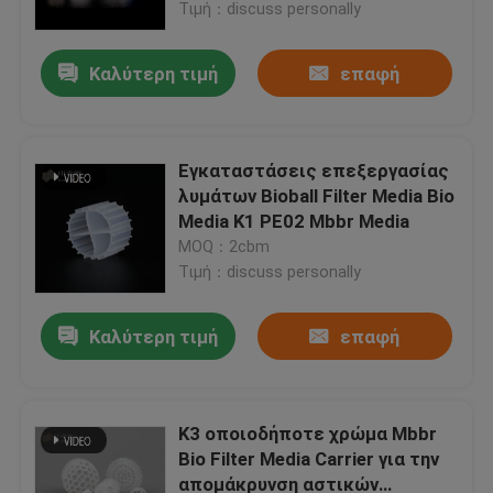
Τιμή：discuss personally
Καλύτερη τιμή
επαφή
Εγκαταστάσεις επεξεργασίας
λυμάτων Bioball Filter Media Bio
Media K1 PE02 Mbbr Media
MOQ：2cbm
Τιμή：discuss personally
Καλύτερη τιμή
επαφή
Σπίτι
Προϊόντα
K3 οποιοδήποτε χρώμα Mbbr
Bio Filter Media Carrier για την
απομάκρυνση αστικών
Περίπου εμείς