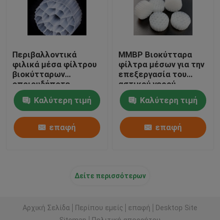
Περιβαλλοντικά
ΜΜΒΡ Βιοκύτταρα
φιλικά μέσα φίλτρου
φίλτρα μέσων για την
βιοκύτταρων
επεξεργασία του
οποιουδήποτε
αστικού νερού
χρώματος Virgin υλικό
Καλύτερη τιμή
Καλύτερη τιμή
HDPE βιοσφαίρες
επαφή
επαφή
Δείτε περισσότερων
Αρχική Σελίδα
Περίπου εμείς
επαφή
Desktop Site
Sitemap
Πολιτική απορρήτου