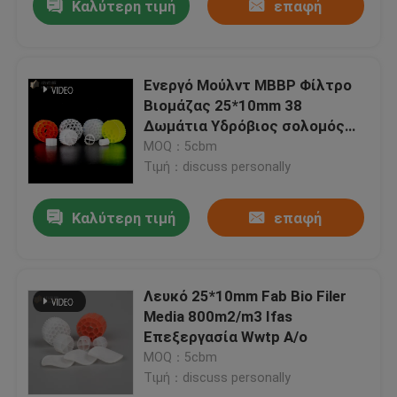
Καλύτερη τιμή
επαφή
Ενεργό Μούλντ ΜΒΒΡ Φίλτρο
Βιομάζας 25*10mm 38
Δωμάτια Υδρόβιος σολομός
Χερσαία Υδατοκαλλιέργεια
MOQ：5cbm
Αερομεταφορέας
Τιμή：discuss personally
Καλύτερη τιμή
επαφή
Λευκό 25*10mm Fab Bio Filer
Media 800m2/m3 Ifas
Επεξεργασία Wwtp A/o
MOQ：5cbm
Τιμή：discuss personally