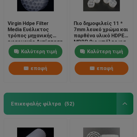
Virgin Hdpe Filter
Πιο δημοφιλείς 11 *
Media Ευέλικτος
7mm λευκό χρώμα και
τρόπος μηχανικής
παρθένα υλικό HDPE
εφαρμογής Αντίσταση
MBBR βιο μπάλες για
σε κρούσματα
ενυδρεία
Καλύτερη τιμή
Καλύτερη τιμή
επαφή
επαφή
Επικεφαλής φίλτρα
(52)