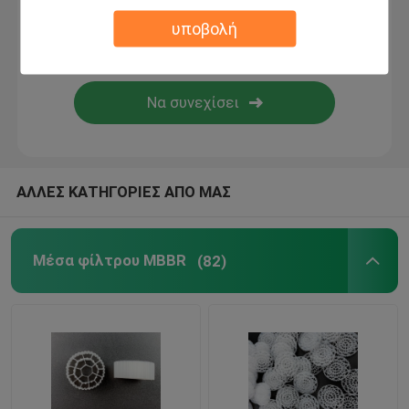
υποβολή
βιο μέσα φίλτρων
Μεταφορέας MBBR
mbbr κατεργασία ύδατος
ΑΛΛΕΣ ΚΑΤΗΓΟΡΙΕΣ ΑΠΟ ΜΑΣ
Λάμελα Μίντια
Μέσα φίλτρου MBBR
(82)
Μέσα φίλτρου βιο-μπλοκ
Σωρός φύλλων PVC