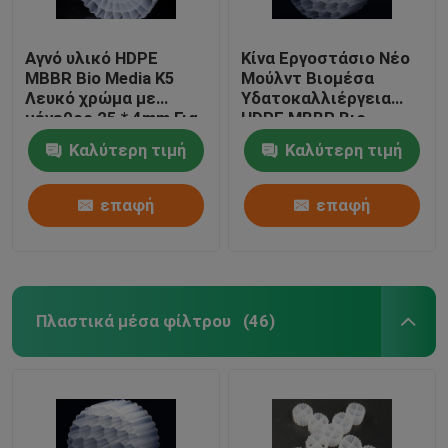
Αγνό υλικό HDPE
Κίνα Εργοστάσιο Νέο
MBBR Bio Media K5
Μούλντ Βιομέσα
Λευκό χρώμα με
Υδατοκαλλιέργεια
μέγεθος 25 * 4mm Για
HDPE MBBR Βιο
εξοπλισμό IFAS
φίλτρο Μέσα Βιομάζα
Καλύτερη τιμή
Καλύτερη τιμή
Φορέας πλωτό μέσο
επαφή
επαφή
Πλαστικά μέσα φίλτρου
(46)