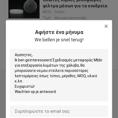
φίλτρα μέσων για τα ενυδρεία
MOQ：5cbm
Πλαστικά μέσα φίλτρου
Τιμή：discuss personally
Επικεφαλής φίλτρα
Αφήστε ένα μήνυμα
Καλύτερη τιμή
επαφή
We bellen je snel terug!
Μονάδες φίλτρου βιοκύτταρων
Δείτε περισσότερων
Κ1 Μέσα φίλτρου
Αφήστε ένα μήνυμα
Ανταλλακτικός αντιδραστήρας βιοφίλμ
We bellen je snel terug!
Φιλτράρισμα Kaldnes
Μονάδα φίλτρου BIO Balls