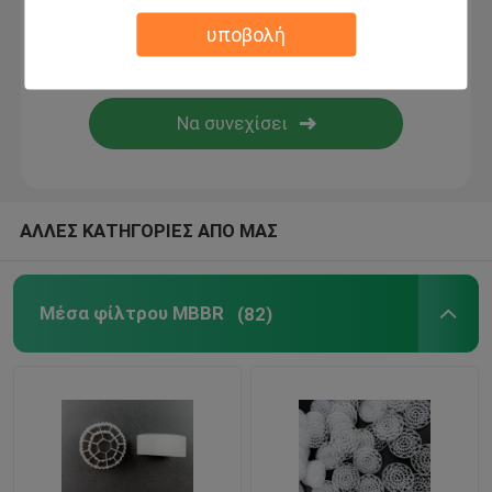
υποβολή
βιο μέσα φίλτρων
Μεταφορέας MBBR
mbbr κατεργασία ύδατος
ΑΛΛΕΣ ΚΑΤΗΓΟΡΙΕΣ ΑΠΟ ΜΑΣ
Λάμελα Μίντια
Μέσα φίλτρου MBBR
(82)
Μέσα φίλτρου βιο-μπλοκ
Σωρός φύλλων PVC