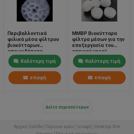
Περιβαλλοντικά
ΜΜΒΡ Βιοκύτταρα
φιλικά μέσα φίλτρου
φίλτρα μέσων για την
βιοκύτταρων
επεξεργασία του
οποιουδήποτε
αστικού νερού
χρώματος Virgin υλικό
Καλύτερη τιμή
Καλύτερη τιμή
HDPE βιοσφαίρες
επαφή
επαφή
Δείτε περισσότερων
Αρχική Σελίδα
Περίπου εμείς
επαφή
Desktop Site
Sitemap
Πολιτική απορρήτου