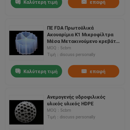
Καλύτερη τιμή
επαφή
ΠΕ FDA Πρωτοϋλικά
Ακουαρίμια K1 Μικροφίλτρα
Μέσα Μετακινούμενο κρεβάτι
αντιδραστήρα βιοφίλμ
MOQ：5cbm
Τιμή：discuss personally
Καλύτερη τιμή
επαφή
Ανεμογενής υδροφιλικός
υλικός υλικός HDPE
MOQ：5cbm
Τιμή：discuss personally