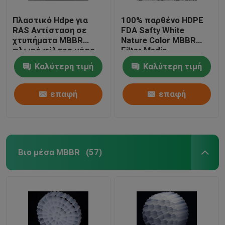
Πλαστικό Hdpe για
100% παρθένο HDPE
RAS Αντίσταση σε
FDA Safty White
χτυπήματα MBBR
Nature Color MBBR
πλωτό φίλτρο μέσο
Filter Media
Καλύτερη τιμή
Καλύτερη τιμή
επαφή
επαφή
Βιο μέσα MBBR
(57)