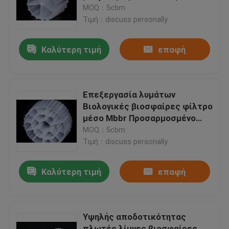
επιφάνεια
MOQ：5cbm
Τιμή：discuss personally
Γύρος εργοστασίων
Καλύτερη τιμή
επαφή
Ποιοτικός έλεγχος
Μας ελάτε σε επαφή με
Επεξεργασία λυμάτων
Βιολογικές βιοσφαίρες φίλτρο
μέσο Mbbr Προσαρμοσμένο
ιστολόγιο
βάρος
MOQ：5cbm
Τιμή：discuss personally
Ζητήστε ένα απόσπασμα
Καλύτερη τιμή
επαφή
Μέσα φίλτρου MBBR
Υψηλής αποδοτικότητας
Βιο μέσα MBBR
πλωτές λίμνες βιοσφαίρες