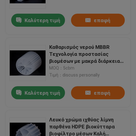
Καλύτερη τιμή
επαφή
Καθαρισμός νερού MBBR
Τεχνολογία προστασίας
βιομέσων με μακρά διάρκεια
ζωής
MOQ：5cbm
Τιμή：discuss personally
Καλύτερη τιμή
επαφή
Σπίτι
Προϊόντα
Λευκό χρώμα ιχθύας λίμνη
παρθένα HDPE βιοκύτταρα
βιοφίλτρο μέσων Καλή
Περίπου εμείς