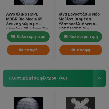
Αγνό υλικό HDPE
Κίνα Εργοστάσιο Νέο
MBBR Bio Media K5
Μούλντ Βιομέσα
Λευκό χρώμα με
Υδατοκαλλιέργεια
μέγεθος 25 * 4mm Για
HDPE MBBR Βιο
εξοπλισμό IFAS
φίλτρο Μέσα Βιομάζα
Καλύτερη τιμή
Καλύτερη τιμή
Φορέας πλωτό μέσο
επαφή
επαφή
Πλαστικά μέσα φίλτρου
(46)