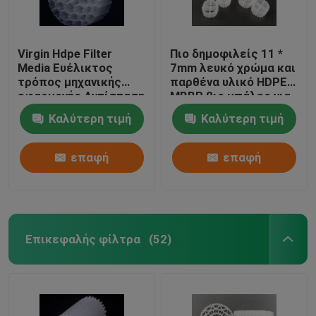
Virgin Hdpe Filter
Πιο δημοφιλείς 11 *
Media Ευέλικτος
7mm λευκό χρώμα και
τρόπος μηχανικής
παρθένα υλικό HDPE
εφαρμογής Αντίσταση
MBBR βιο μπάλες για
σε κρούσματα
ενυδρεία
Καλύτερη τιμή
Καλύτερη τιμή
επαφή
επαφή
Επικεφαλής φίλτρα
(52)