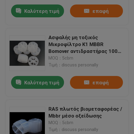
Καλύτερη τιμή
επαφή
Ασφαλής μη τοξικός
Μικροφίλτρο K1 MBBR
Bomover αντιδραστήρας 100%
παρθένο πολυαιθυλένιο
MOQ：5cbm
Τιμή：discuss personally
Καλύτερη τιμή
επαφή
RAS πλωτός βιομεταφορέας /
Mbbr μέσο οξείδωσης
MOQ：5cbm
Τιμή：discuss personally