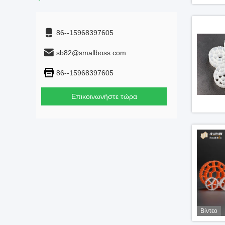
86--15968397605
sb82@smallboss.com
86--15968397605
Επικοινωνήστε τώρα
Βίντεο