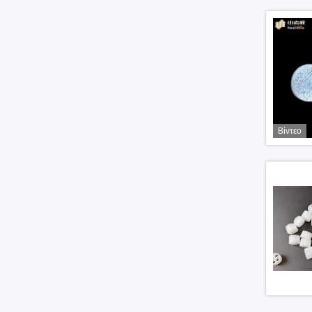
Βίντεο