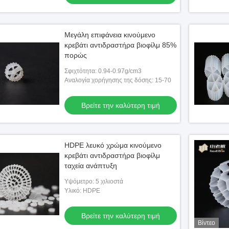
Μεγάλη επιφάνεια κινούμενο
κρεβάτι αντιδραστήρα βιοφίλμ 85%
πορώς
Σφιχτότητα: 0.94-0.97g/cm3
Αναλογία χορήγησης της δόσης: 15-70
Βρείτε την καλύτερη τιμή
HDPE λευκό χρώμα κινούμενο
κρεβάτι αντιδραστήρα βιοφίλμ
ταχεία ανάπτυξη
Υψόμετρο: 5 χιλιοστά
Υλικό: HDPE
Βρείτε την καλύτερη τιμή
Βίντεο