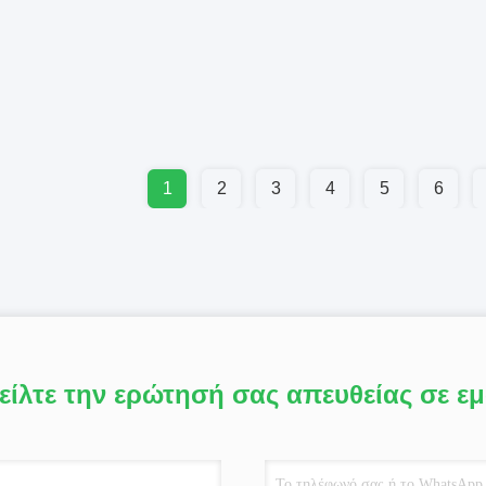
1
2
3
4
5
6
είλτε την ερώτησή σας απευθείας σε ε