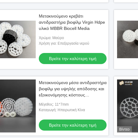
Μετακινούμενο κρεβάτι
αντιδραστήρα βιοφίλμ Virgin Hdpe
υλικό MBBR Biocell Media
Χρώμα: Μαύρο
Χρήση για: Επεξεργασία νερού
Βρείτε την καλύτερη τιμή
Μετακινούμενα μέσα αντιδραστήρα
βιοφίλμ για υψηλής απόδοσης και
εξοικονόμησης κόστους
επεξεργασίας λυμάτων
Μέγεθος: 11*7mm
Καταγωγή: Ηπειρωτική Κίνα
Βρείτε την καλύτερη τιμή
Βίντεο