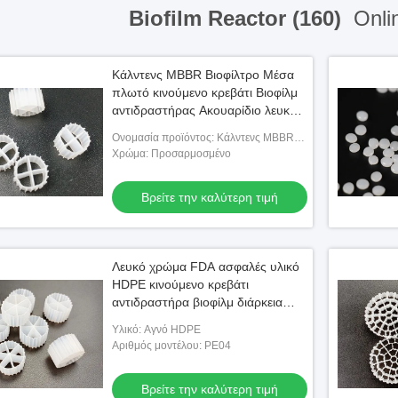
Biofilm Reactor (160)
Onli
Κάλντενς MBBR Βιοφίλτρο Μέσα
πλωτό κινούμενο κρεβάτι Βιοφίλμ
αντιδραστήρας Ακουαρίδιο λευκό
χρώμα 11 * 7mm
Ονομασία προϊόντος: Κάλντενς MBBR
Βιοφίλτρο Μέσα πλωτό κινούμενο
Χρώμα: Προσαρμοσμένο
κρεβάτι Βιοφίλμ αντιδραστήρα Ακουάριο
Βρείτε την καλύτερη τιμή
Λευκό χρώμα FDA ασφαλές υλικό
HDPE κινούμενο κρεβάτι
αντιδραστήρα βιοφίλμ διάρκεια
ζωής 15 χρόνια
Υλικό: Αγνό HDPE
Αριθμός μοντέλου: PE04
Βρείτε την καλύτερη τιμή