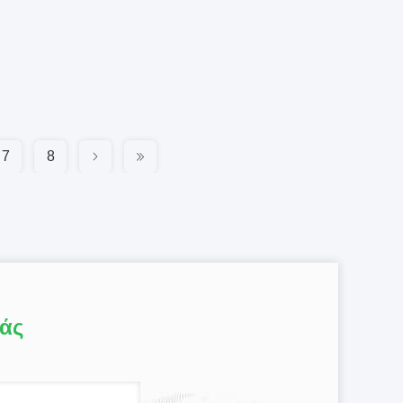
7
8
μάς