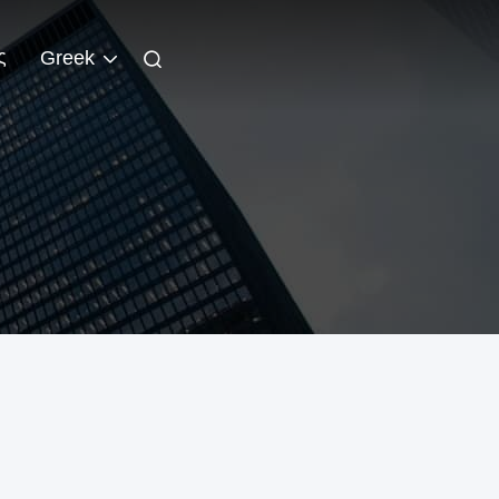
ς
Greek