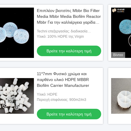
Επιπλέον βιοτσίπς Mbbr Bio Filter
Media Mbbr Media Biofilm Reactor
Mbbr Για την καλλιέργεια γαρίδας
Ras
Techni επεξεργασίας: διαδικασία
εξώθησης
Υλικό: 100% HDPE της Virgin
Βρείτε την καλύτερη τιμή
Βίντεο
11*7mm Φυσικό χρώμα και
παρθένο υλικό HDPE MBBR
Biofilm Carrier Manufacturer
Υλικό: HDPE
Περιοχή επιφάνειας: 900m2/m3
Βρείτε την καλύτερη τιμή