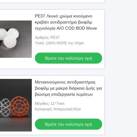
PE37 Λευκό χρώμα κινούμενο
κρεβάτι αντιδραστήρα βιοφίλμ
τεχνολογία A/O COD BOD Move
Αριθμός: PE37
Υλικό: 100% HDPE της Virgin
Βρείτε την καλύτερη τιμή
Μετακινούμενος αντιδραστήρας
βιοφίλμ με μακρά διάρκεια ζωής για
βιώσιμη επεξεργασία λυμάτων
Μέγεθος: 11*7mm
Καταγωγή: Ηπειρωτική Κίνα
Βρείτε την καλύτερη τιμή