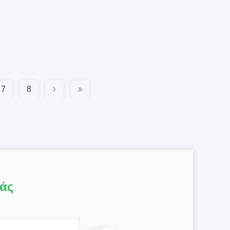
7
8
μάς