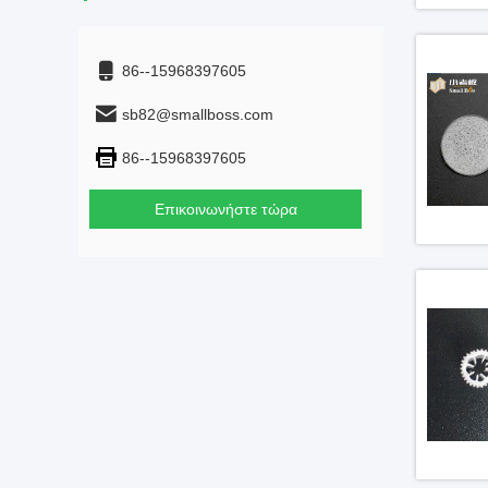
86--15968397605
sb82@smallboss.com
86--15968397605
Επικοινωνήστε τώρα