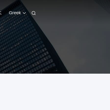
ς
Greek