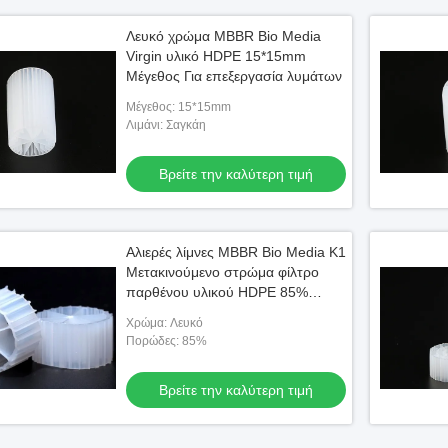
Λευκό χρώμα MBBR Bio Media
Virgin υλικό HDPE 15*15mm
Μέγεθος Για επεξεργασία λυμάτων
Μέγεθος: 15*15mm
Λιμάνι: Σαγκάη
Βρείτε την καλύτερη τιμή
Αλιερές λίμνες MBBR Bio Media K1
Μετακινούμενο στρώμα φίλτρο
παρθένου υλικού HDPE 85%
πορώς
Χρώμα: Λευκό
Πορώδες: 85%
Βρείτε την καλύτερη τιμή