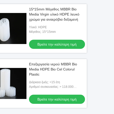
15*15mm Μέγεθος MBBR Bio
Media Virgin υλικό HDPE λευκό
χρώμα για αναερόβια δεξαμενή
Υλικό: HDPE
Μέγεθος: 15*15mm
Βρείτε την καλύτερη τιμή
Επεξεργασία νερού MBBR Bio
Media HDPE Bio Cel Colorul
Plastic
Διάρκεια ζωής: >15 έτη
Αριθμοί συσκευασίας: > 118.000
τεμάχια/μ3
Βρείτε την καλύτερη τιμή