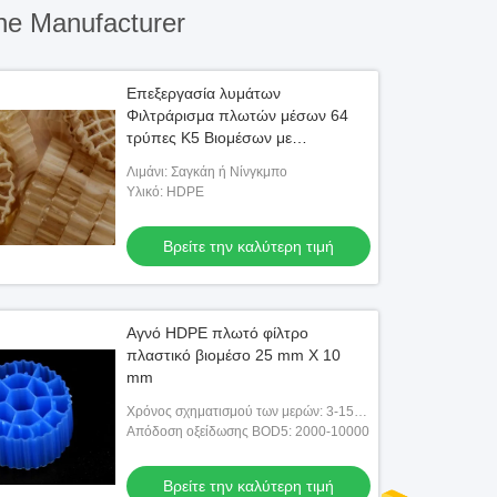
ne Manufacturer
Επεξεργασία λυμάτων
Φιλτράρισμα πλωτών μέσων 64
τρύπες K5 Βιομέσων με
πρωτόγονο υλικό HDPE
Λιμάνι: Σαγκάη ή Νίνγκμπο
Υλικό: HDPE
Βρείτε την καλύτερη τιμή
Αγνό HDPE πλωτό φίλτρο
πλαστικό βιομέσο 25 mm X 10
mm
Χρόνος σχηματισμού των μερών: 3-15
ημέρες
Απόδοση οξείδωσης BOD5: 2000-10000
Βρείτε την καλύτερη τιμή