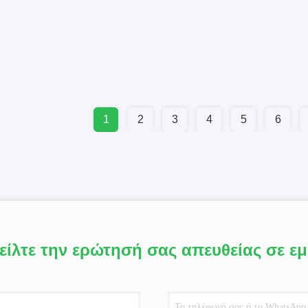
1
2
3
4
5
6
είλτε την ερώτησή σας απευθείας σε ε