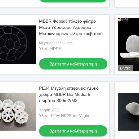
MBBR Φορέας πλωτό φίλτρο
Μέσα Υδροφόρο Ακουάριο
Μετακινούμενο φίλτρο κρεβατιού
Μέγεθος: 25*12 mm
Υλικό: HDPE
Βρείτε την καλύτερη τιμή
Βίντεο
PE04 Μεγάλη επιφάνεια Λευκό
χρώμα MBBR Bio Media 6
δωμάτια 800m2/M3
Χρήση: ΔΕΣ
Υλικό: 100% HDPE της Virgin
Βρείτε την καλύτερη τιμή