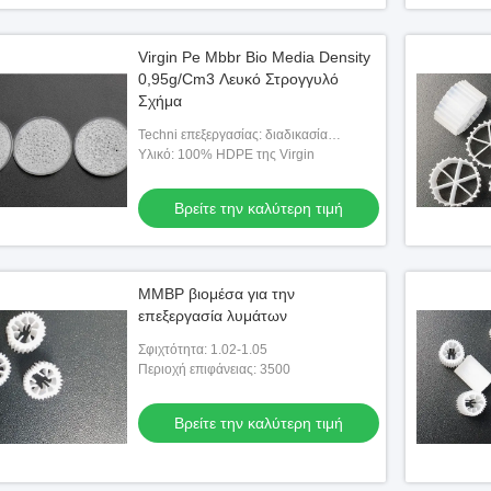
Virgin Pe Mbbr Bio Media Density
0,95g/Cm3 Λευκό Στρογγυλό
Σχήμα
Techni επεξεργασίας: διαδικασία
εξώθησης
Υλικό: 100% HDPE της Virgin
Βρείτε την καλύτερη τιμή
ΜΜΒΡ βιομέσα για την
επεξεργασία λυμάτων
Σφιχτότητα: 1.02-1.05
Περιοχή επιφάνειας: 3500
Βρείτε την καλύτερη τιμή