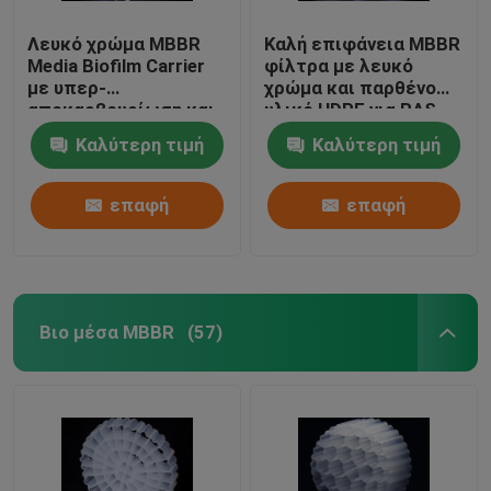
Λευκό χρώμα MBBR
Καλή επιφάνεια MBBR
Media Biofilm Carrier
φίλτρα με λευκό
με υπερ-
χρώμα και παρθένο
αποκαρβουρίωση και
υλικό HDPE για RAS
πρωτόγονο υλικό
Καλύτερη τιμή
Καλύτερη τιμή
HDPE
επαφή
επαφή
Βιο μέσα MBBR
(57)