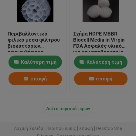
Περιβαλλοντικά
Σχήμα HDPE MBBR
φιλικά μέσα φίλτρου
Biocell Media In Virgin
βιοκύτταρων
FDA Ασφαλές υλικό
οποιουδήποτε
για την επεξεργασία
χρώματος Virgin υλικό
λυμάτων
Καλύτερη τιμή
Καλύτερη τιμή
HDPE βιοσφαίρες
επαφή
επαφή
Δείτε περισσότερων
Αρχική Σελίδα
Περίπου εμείς
επαφή
Desktop Site
Sitemap
Πολιτική απορρήτου