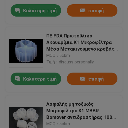
Καλύτερη τιμή
επαφή
ΠΕ FDA Πρωτοϋλικά
Ακουαρίμια K1 Μικροφίλτρα
Μέσα Μετακινούμενο κρεβάτι
αντιδραστήρα βιοφίλμ
MOQ：5cbm
Τιμή：discuss personally
Καλύτερη τιμή
επαφή
Ασφαλής μη τοξικός
Μικροφίλτρο K1 MBBR
Bomover αντιδραστήρας 100%
παρθένο πολυαιθυλένιο
MOQ：5cbm