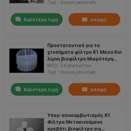
Τιμή：discuss personally
Καλύτερη τιμή
επαφή
Προστατευτικό για τα
χτυπήματα φίλτρο K1 Μέσα Koi
λίμνη βιοφίλτρο Μικρότερη
κατανάλωση ενέργειας MBBR
MOQ：5 Κυβικά μέτρα
πλωτός φορέας βιομάζας
Τιμή：discuss personally
Καλύτερη τιμή
επαφή
Σπίτι
Προϊόντα
Υπερ-αποκαρβωτισμός K1
Φίλτρα Μετακινούμενο
κρεβάτι βιοφίλτρο για
Περίπου εμείς