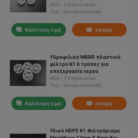
ενυδρεία RAS
MOQ：5 Κυβικά μέτρα
Τιμή：discuss personally
Γύρος εργοστασίων
Καλύτερη τιμή
επαφή
Ποιοτικός έλεγχος
Μας ελάτε σε επαφή με
Υδροφιλικό MBBR πλαστικό
φίλτρο K1 6 τρύπες για
επεξεργασία νερού
ιστολόγιο
MOQ：5 Κυβικά μέτρα
Τιμή：discuss personally
Ζητήστε ένα απόσπασμα
Καλύτερη τιμή
επαφή
Μέσα φίλτρου MBBR
Υλικό HDPE K1 Φιλτράρισμα
Βιο μέσα MBBR
Μεγέθους 12mm X 9mm Και