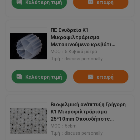
Καλύτερη τιμή
επαφή
ΠΕ Ενυδρεία K1
Μικροφιλτράρισμα
Μετακινούμενο κρεβάτι
Βιοφίλμ αντιδραστήρα
MOQ：5 Κυβικά μέτρα
βιοσωλήνες πλωτά μέσα
Τιμή：discuss personally
Καλύτερη τιμή
επαφή
Βιοφιλμική ανάπτυξη Γρήγορη
K1 Μικροφιλτράρισμα
25*10mm Οποιοδήποτε
χρωματιστό HDPE Kaldnes
MOQ：5cbm
Τιμή：discuss personally