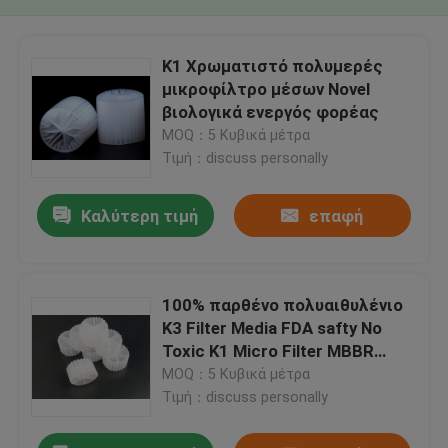
K1 Χρωματιστό πολυμερές
μικροφίλτρο μέσων Novel
βιολογικά ενεργός φορέας
MOQ：5 Κυβικά μέτρα
Τιμή：discuss personally
Καλύτερη τιμή
επαφή
100% παρθένο πολυαιθυλένιο
K3 Filter Media FDA safty No
Toxic K1 Micro Filter MBBR
βιομεταβλητή αντιδραστήρα
MOQ：5 Κυβικά μέτρα
Κίνα κατασκευαστής
Τιμή：discuss personally