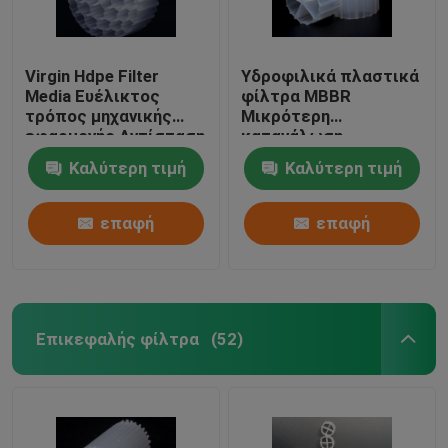
Virgin Hdpe Filter
Υδροφιλικά πλαστικά
Media Ευέλικτος
φίλτρα MBBR
τρόπος μηχανικής
Μικρότερη
εφαρμογής Αντίσταση
κατανάλωση
σε κρούσματα
ενέργειας
Καλύτερη τιμή
Καλύτερη τιμή
επαφή
επαφή
Επικεφαλής φίλτρα
(52)