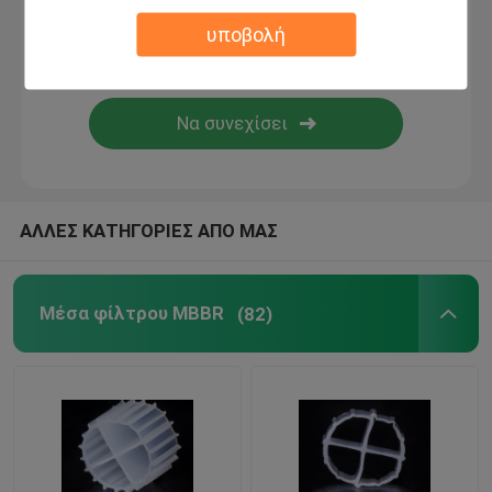
υποβολή
βιο μέσα φίλτρων
Μεταφορέας MBBR
mbbr κατεργασία ύδατος
ΑΛΛΕΣ ΚΑΤΗΓΟΡΙΕΣ ΑΠΟ ΜΑΣ
Λάμελα Μίντια
Μέσα φίλτρου MBBR
(82)
Μέσα φίλτρου βιο-μπλοκ
Σωρός φύλλων PVC