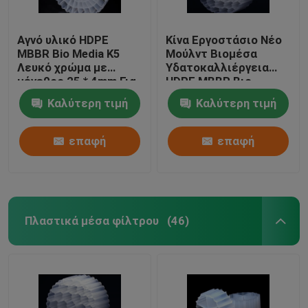
Αγνό υλικό HDPE
Κίνα Εργοστάσιο Νέο
MBBR Bio Media K5
Μούλντ Βιομέσα
Λευκό χρώμα με
Υδατοκαλλιέργεια
μέγεθος 25 * 4mm Για
HDPE MBBR Βιο
εξοπλισμό IFAS
φίλτρο Μέσα Βιομάζα
Καλύτερη τιμή
Καλύτερη τιμή
Φορέας πλωτό μέσο
επαφή
επαφή
Πλαστικά μέσα φίλτρου
(46)