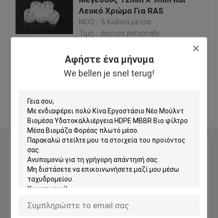
Λευκό Χρώμα Για RAS
MOQ：5 Κυβικά μέτρα
Πλαστικά μέσα φίλτρου
Τιμή：discuss personally
Επικεφαλής φίλτρα
Αφήστε ένα μήνυμα
Καλύτερη τιμή
επαφή
We bellen je snel terug!
Μονάδες φίλτρου βιοκύτταρων
Δείτε περισσότερων
Κ1 Μέσα φίλτρου
Αφήστε ένα μήνυμα
Ανταλλακτικός αντιδραστήρας βιοφίλμ
We bellen je snel terug!
Φιλτράρισμα Kaldnes
Μονάδα φίλτρου BIO Balls