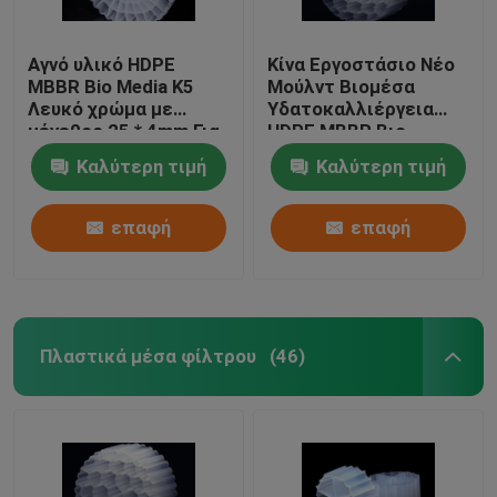
Αγνό υλικό HDPE
Κίνα Εργοστάσιο Νέο
MBBR Bio Media K5
Μούλντ Βιομέσα
Λευκό χρώμα με
Υδατοκαλλιέργεια
μέγεθος 25 * 4mm Για
HDPE MBBR Βιο
εξοπλισμό IFAS
φίλτρο Μέσα Βιομάζα
Καλύτερη τιμή
Καλύτερη τιμή
Φορέας πλωτό μέσο
επαφή
επαφή
Πλαστικά μέσα φίλτρου
(46)