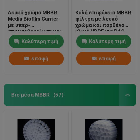
Λευκό χρώμα MBBR
Καλή επιφάνεια MBBR
Media Biofilm Carrier
φίλτρα με λευκό
με υπερ-
χρώμα και παρθένο
αποκαρβουρίωση και
υλικό HDPE για RAS
πρωτόγονο υλικό
Καλύτερη τιμή
Καλύτερη τιμή
HDPE
επαφή
επαφή
Βιο μέσα MBBR
(57)