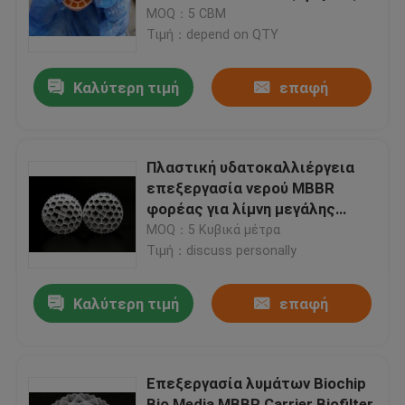
25*12mm
MOQ：5 CBM
Τιμή：depend on QTY
Γύρος εργοστασίων
Καλύτερη τιμή
επαφή
Ποιοτικός έλεγχος
Μας ελάτε σε επαφή με
Πλαστική υδατοκαλλιέργεια
επεξεργασία νερού MBBR
φορέας για λίμνη μεγάλης
ιστολόγιο
επιφάνειας
MOQ：5 Κυβικά μέτρα
Τιμή：discuss personally
Ζητήστε ένα απόσπασμα
Καλύτερη τιμή
επαφή
Μέσα φίλτρου MBBR
Επεξεργασία λυμάτων Biochip
Βιο μέσα MBBR
Bio Media MBBR Carrier Biofilter