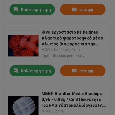
Καλύτερη τιμή
επαφή
Κίνα εργοστάσιο k1 kaldnes
πλαστικό ψαροτροφικό μέσο
πλωτός βιοφόρος για την
υδατοκαλλιέργεια RAS mbbr
MOQ：1 κυβικό μέτρο
αντιδραστήρας HDPE FDA
Τιμή：discuss personally
SAFTY
Καλύτερη τιμή
επαφή
ΜΒΒΡ Biofilter Media Biochips
0,96 - 0,98g / Cm3 Πυκνότητα
Για RAS Υδατοκαλλιέργεια FAB
βιομέσα
MOQ：5cbm