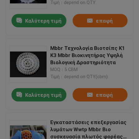
Τιμή：depend on QTY
Καλύτερη τιμή
επαφή
Mbbr Τεχνολογία Βιοτσίπς K1
K3 Mbbr Βιοκινητήρας Υψηλή
Βιολογική Δραστηριότητα
MOQ：5 CBM
Τιμή：depend on QTY(cbm)
Καλύτερη τιμή
επαφή
Σπίτι
Προϊόντα
Εγκαταστάσεις επεξεργασίας
λυμάτων Wwtp Mbbr Βιο
συσκευασία πλωτός φορέας
Περίπου εμείς