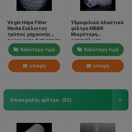
Virgin Hdpe Filter
Υδροφιλικά πλαστικά
Media Ευέλικτος
φίλτρα MBBR
τρόπος μηχανικής
Μικρότερη
εφαρμογής Αντίσταση
κατανάλωση
σε κρούσματα
ενέργειας
Καλύτερη τιμή
Καλύτερη τιμή
επαφή
επαφή
Επικεφαλής φίλτρα
(52)