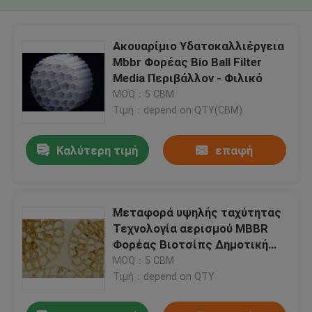
Ακουαρίμιο Υδατοκαλλιέργεια
Mbbr Φορέας Bio Ball Filter
Media Περιβάλλον - Φιλικό
MOQ：5 CBM
Τιμή：depend on QTY(CBM)
Καλύτερη τιμή
επαφή
Μεταφορά υψηλής ταχύτητας
Τεχνολογία αερισμού MBBR
Φορέας Βιοτσίπς Δημοτική
επεξεργασία νερού
MOQ：5 CBM
Τιμή：depend on QTY