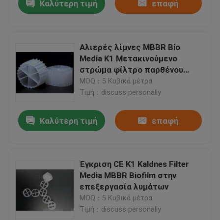
Καλύτερη τιμή
επαφή
Αλιερές λίμνες MBBR Bio
Media K1 Μετακινούμενο
στρώμα φίλτρο παρθένου
υλικού HDPE 85% πορώς
MOQ：5 Κυβικά μέτρα
Τιμή：discuss personally
Καλύτερη τιμή
επαφή
Έγκριση CE K1 Kaldnes Filter
Media MBBR Biofilm στην
επεξεργασία λυμάτων
MOQ：5 Κυβικά μέτρα
Τιμή：discuss personally