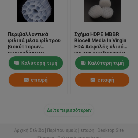
Περιβαλλοντικά
Σχήμα HDPE MBBR
φιλικά μέσα φίλτρου
Biocell Media In Virgin
βιοκύτταρων
FDA Ασφαλές υλικό
οποιουδήποτε
για την επεξεργασία
χρώματος Virgin υλικό
λυμάτων
Καλύτερη τιμή
Καλύτερη τιμή
HDPE βιοσφαίρες
επαφή
επαφή
Δείτε περισσότερων
Αρχική Σελίδα
Περίπου εμείς
επαφή
Desktop Site
Sitemap
Πολιτική απορρήτου