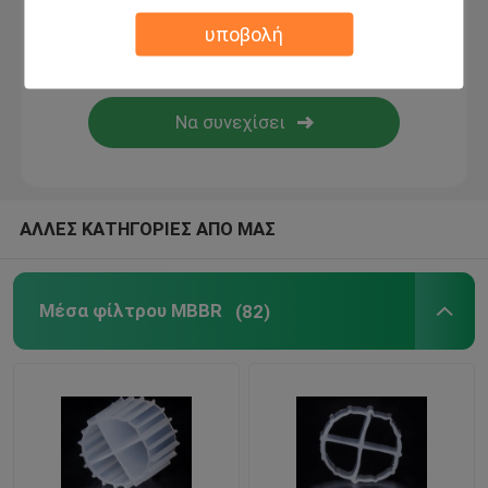
υποβολή
βιο μέσα φίλτρων
Μεταφορέας MBBR
mbbr κατεργασία ύδατος
ΑΛΛΕΣ ΚΑΤΗΓΟΡΙΕΣ ΑΠΟ ΜΑΣ
Λάμελα Μίντια
Μέσα φίλτρου MBBR
(82)
Μέσα φίλτρου βιο-μπλοκ
Σωρός φύλλων PVC