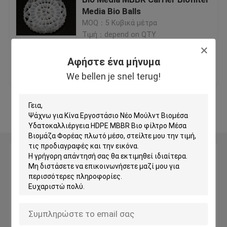
Media Bio Balls
MOQ：5 Κυβικά μέτρα
Πλαστικά μέσα φίλτρου
Τιμή：depend on QTY
Επικεφαλής φίλτρα
Αφήστε ένα μήνυμα
Καλύτερη τιμή
επαφή
We bellen je snel terug!
Μονάδες φίλτρου βιοκύτταρων
Δείτε περισσότερων
Κ1 Μέσα φίλτρου
Αφήστε ένα μήνυμα
Ανταλλακτικός αντιδραστήρας βιοφίλμ
We bellen je snel terug!
Φιλτράρισμα Kaldnes
Μονάδα φίλτρου BIO Balls