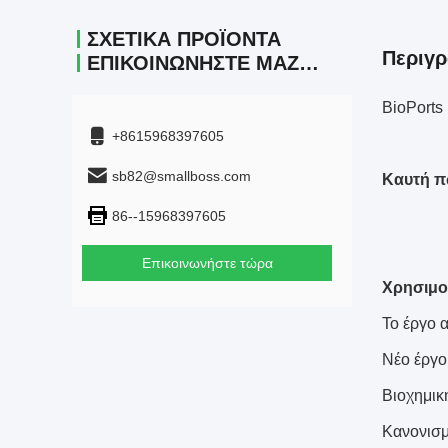
ΣΧΕΤΙΚΆ ΠΡΟΪΌΝΤΑ
Περιγρ
ΕΠΙΚΟΙΝΩΝΉΣΤΕ ΜΑΖΊ ΜΑΣ.
BioPorts
+8615968397605
sb82@smallboss.com
Καυτή π
86--15968397605
Επικοινωνήστε τώρα
Χρησιμο
Το έργο 
Νέο έργο
Βιοχημικ
Κανονισμ