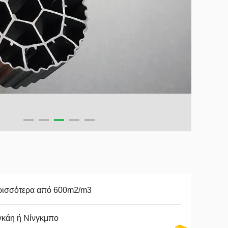
ρισσότερα από 600m2/m3
γκάη ή Νίνγκμπο