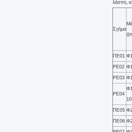
λάσπη, απ
Μέ
Σχήμα
((
ΠΕ01
Φ1
PE02
Φ1
PE03
Φ1
Φ1
PE04
10
ΠΕ05
Φ
ΠΕ06
Φ
PE07
Φ