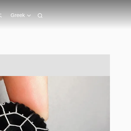
ς
Greek