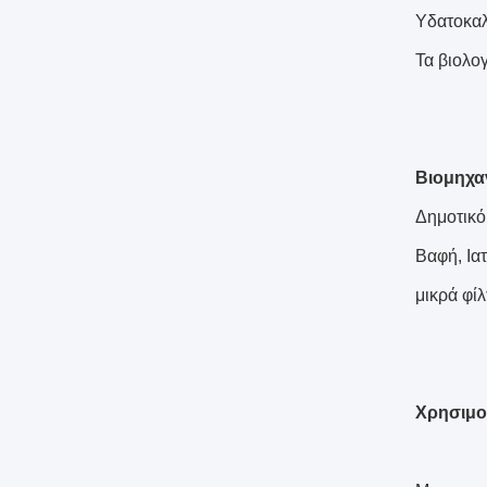
Υδατοκαλ
Τα βιολο
Βιομηχα
Δημοτικό
Βαφή, Ια
μικρά φί
Χρησιμο