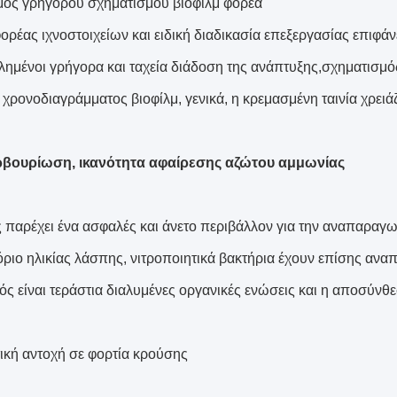
ός γρήγορου σχηματισμού βιοφίλμ φορέα
ορέας ιχνοστοιχείων και ειδική διαδικασία επεξεργασίας επιφάν
ημένοι γρήγορα και ταχεία διάδοση της ανάπτυξης,σχηματισμός 
χρονοδιαγράμματος βιοφίλμ, γενικά, η κρεμασμένη ταινία χρειάζ
βουρίωση, ικανότητα αφαίρεσης αζώτου αμμωνίας
 παρέχει ένα ασφαλές και άνετο περιβάλλον για την αναπαραγωγ
όριο ηλικίας λάσπης, νιτροποιητικά βακτήρια έχουν επίσης ανα
ς είναι τεράστια διαλυμένες οργανικές ενώσεις και η αποσύνθ
ική αντοχή σε φορτία κρούσης