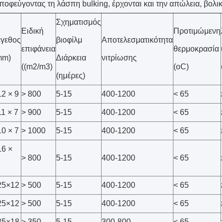
οφεύγοντας τη λάσπη bulking, έρχονται και την απώλεια, βολικό
Σχηματισμός
Ειδική
Προτιμώμενη
γεθος
βιοφίλμ
Αποτελεσματικότητα
επιφάνεια
θερμοκρασία
mm)
Διάρκεια
νιτρίωσης
((m2/m3)
(oC)
(ημέρες)
2 × 9
> 800
5-15
400-1200
< 65
1 × 7
> 900
5-15
400-1200
< 65
0 × 7
> 1000
5-15
400-1200
< 65
6 ×
> 800
5-15
400-1200
< 65
25×12
> 500
5-15
400-1200
< 65
25×12
> 500
5-15
400-1200
< 65
35×18
> 350
5-15
300-800
< 65