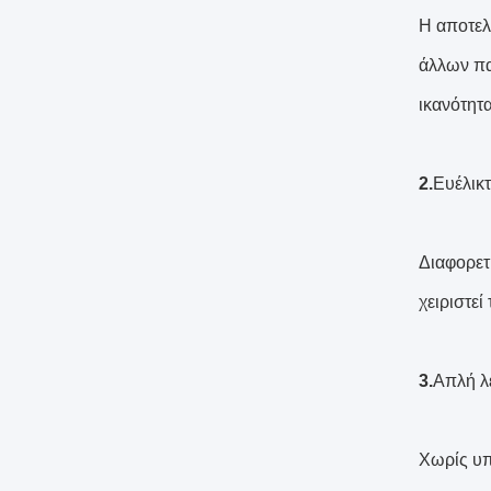
Η αποτελ
άλλων πα
ικανότητ
2.
Ευέλικ
Διαφορετ
χειριστε
3.
Απλή λ
Χωρίς υπ