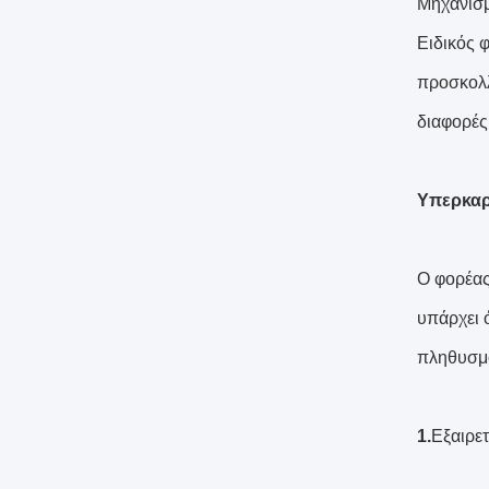
Μηχανισμ
Ειδικός φ
προσκολλ
διαφορές 
Υπερκαρ
Ο φορέας
υπάρχει 
πληθυσμό
1.
Εξαιρετ