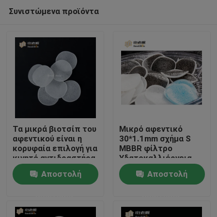
Συνιστώμενα προϊόντα
Τα μικρά βιοτσίπ του
Μικρό αφεντικό
αφεντικού είναι η
30*1.1mm σχήμα S
κορυφαία επιλογή για
MBBR φίλτρο
Σπίτι
κινητό αντιδραστήρα
Υδατοκαλλιέργεια
βιοφίλμ στην
Biochips διεργασία
Αποστολή
Αποστολή
υδατοκαλλιέργεια
εξωρίσματος
Προϊόντα
ερώτησης
ερώτησης
Περίπου εμείς