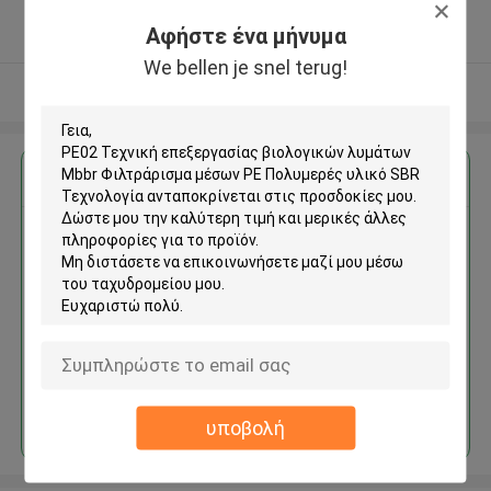
5.0
Αφήστε ένα μήνυμα
Ελεγχμένος προμηθευτής
We bellen je snel terug!
Δείτε περισσότερων
Αποκτήστε την καλύτερη τιμή για
PE02 Τεχνική επεξεργασίας
βιολογικών λυμάτων Mbbr
Φιλτράρισμα μέσων PE
Πολυμερές υλικό SBR
Τεχνολογία
Να συνεχίσει
υποβολή