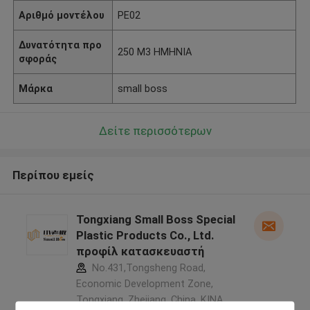
Αριθμό μοντέλου
PE02
Δυνατότητα προ
250 M3 ΗΜΗΝΙΑ
σφοράς
Μάρκα
small boss
Δείτε περισσότερων
Περίπου εμείς
Tongxiang Small Boss Special
Plastic Products Co., Ltd.
προφίλ κατασκευαστή
No.431,Tongsheng Road,
Economic Development Zone,
Tongxiang, Zhejiang, China ,ΚΙΝΑ