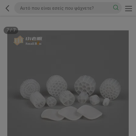
7
/
7