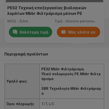
PE02 Τεχνική επεξεργασίας βιολογικών
λυμάτων Mbbr Φιλτράρισμα μέσων PE
Πολυμερές υλικό SBR Τεχνολογία
MOQ：2cbm
Τιμή：discuss personally
Καλύτερη τιμή
Μας ελάτε σε
επαφή με
Περιγραφή προϊόντων
PE02 Mbbr Φιλτράρισμα
,
Υλικό πολυμερούς PE Mbbr Φιλτρ
άρισμα
Υψηλό φως:
,
SBR Τεχνολογία Mbbr Φιλτράρισμ
α
Όροι πληρωμής
T/T, L/C