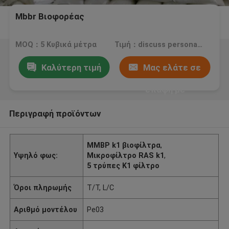
Mbbr Βιοφορέας
MOQ：5 Κυβικά μέτρα
Τιμή：discuss personally
Καλύτερη τιμή
Μας ελάτε σε
επαφή με
Περιγραφή προϊόντων
ΜΜΒΡ k1 βιοφίλτρα
,
Υψηλό φως:
Μικροφίλτρο RAS k1
,
5 τρύπες K1 φίλτρο
Όροι πληρωμής
T/T, L/C
Αριθμό μοντέλου
Pe03