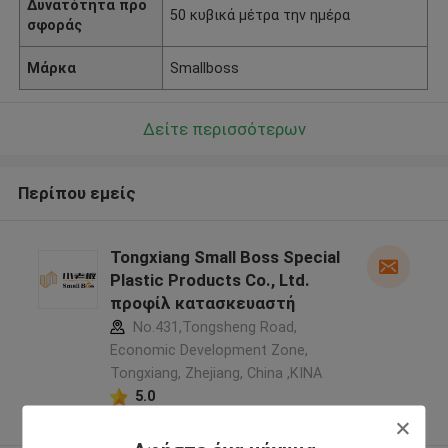
Δυνατότητα προ
50 κυβικά μέτρα την ημέρα
σφοράς
Μάρκα
Smallboss
Δείτε περισσότερων
Περίπου εμείς
Tongxiang Small Boss Special
Plastic Products Co., Ltd.
προφίλ κατασκευαστή
No.431,Tongsheng Road,
Economic Development Zone,
Tongxiang, Zhejiang, China ,ΚΙΝΑ
5.0
Ελεγχμένος προμηθευτής