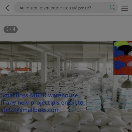
3
/
4