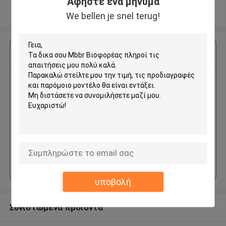
Αφήστε ένα μήνυμα
Δείτε περισσότερων
We bellen je snel terug!
Αποκτήστε την καλύτερη τιμή για
Mbbr Βιοφορέας
Να συνεχίσει
υποβολή
Συνιστώμενα προϊόντα