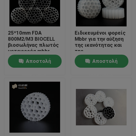
Γύρος εργοστασίων
25*10mm FDA
Ειδικευμένοι φορείς
Ποιοτικός έλεγχος
800M2/M3 BIOCELL
Mbbr για την αύξηση
βιοσωλήνας πλωτός
της ικανότητας και
μεταφορέα mbbr
της
Μας ελάτε σε επαφή με
φίλτρο
αποτελεσματικότητας
Αποστολή
Αποστολή
της βιολογικής
θεραπείας
ερώτησης
ερώτησης
ιστολόγιο
Ζητήστε ένα απόσπασμα
Μέσα φίλτρου MBBR
Βιο μέσα MBBR