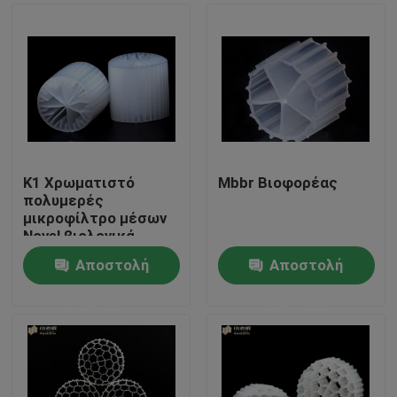
K1 Χρωματιστό
Mbbr Βιοφορέας
πολυμερές
μικροφίλτρο μέσων
Novel βιολογικά
ενεργός φορέας
Αποστολή
Αποστολή
Σπίτι
ερώτησης
ερώτησης
Προϊόντα
Περίπου εμείς