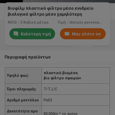
Βιοφίλμ πλαστικό φίλτρο μέσο ενυδρείο
βιολογικό φίλτρο μέσο χαμηλότερη
κατανάλωση ενέργειας
MOQ：5 Κυβικά μέτρα
Τιμή：discuss personally
Καλύτερη τιμή
Μας ελάτε σε
επαφή με
Περιγραφή προϊόντων
πλαστικά βιομέσα
,
Υψηλό φως:
βιο φίλτρο σφαιρών
Όροι πληρωμής
T/T, L/C
Αριθμό μοντέλου
Pe03
Δυνατότητα προ
80,000m ³ το χρόνο