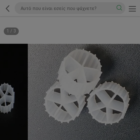
1
/
3