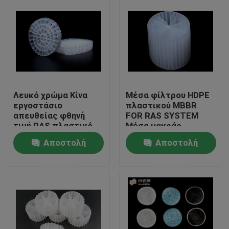
Λευκό χρώμα Κίνα
Μέσα φίλτρου HDPE
εργοστάσιο
πλαστικού MBBR
απευθείας φθηνή
FOR RAS SYSTEM
τιμή RAS πλαστικό
Μέσα μακράς
φίλτρο μέσο K5
διάρκειας ζωής
Αποστολή
Αποστολή
Σπίτι
ερώτησης
ερώτησης
Προϊόντα
Περίπου εμείς