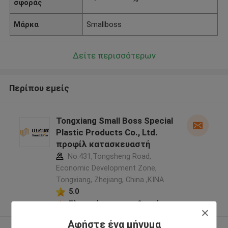
σφοράς
Μάρκα
Smallboss
Δείτε περισσότερων
Περίπου εμείς
Tongxiang Small Boss Special
Plastic Products Co., Ltd.
προφίλ κατασκευαστή
No.431,Tongsheng Road,
Economic Development Zone,
Tongxiang, Zhejiang, China ,ΚΙΝΑ
5.0
Ελεγχμένος προμηθευτής
Αφήστε ένα μήνυμα