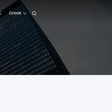
ς
Greek