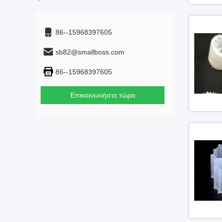
86--15968397605
sb82@smallboss.com
86--15968397605
Επικοινωνήστε τώρα