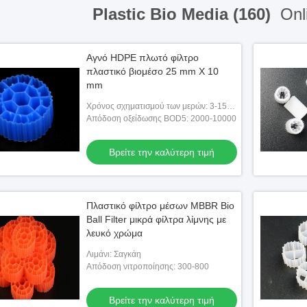
Plastic Bio Media (160)
Onl
Αγνό HDPE πλωτό φίλτρο
πλαστικό βιομέσο 25 mm X 10
mm
Χρόνος σχηματισμού των μερών: 3-15
ημέρες
Απόδοση οξείδωσης BOD5: 2000-10000
Βρείτε την καλύτερη τιμή
Πλαστικό φίλτρο μέσων MBBR Bio
Ball Filter μικρά φίλτρα λίμνης με
λευκό χρώμα
Λιμάνι: Σαγκάη
Απόδοση νιτροποίησης: 300-800
Βρείτε την καλύτερη τιμή