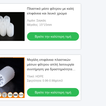
Πλαστικό μέσο φίλτρου με καλή
επιφάνεια και λευκό χρώμα
Λιμάνι: Σαγκάη
Μέγεθος: 15*15mm
Βρείτε την καλύτερη τιμή
Μεγάλη επιφάνεια πλαστικών
μέσων φίλτρου απλή λειτουργία
συντήρηση για δραστηριότητα
MBBR πύργου ψύξης
Υλικό: HDPE
Σφιχτότητα: 0.96-0.98g/cm3
Βρείτε την καλύτερη τιμή