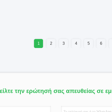
1
2
3
4
5
6
είλτε την ερώτησή σας απευθείας σε ε