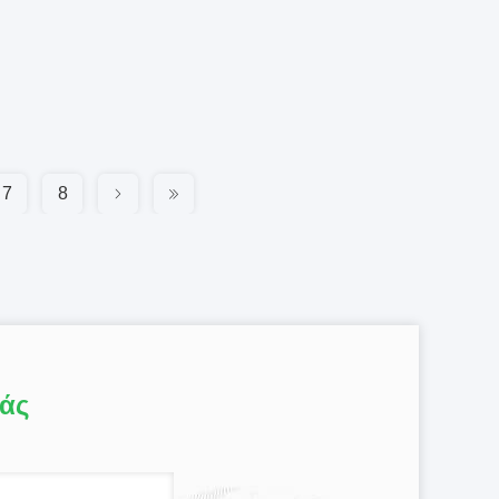
7
8
μάς