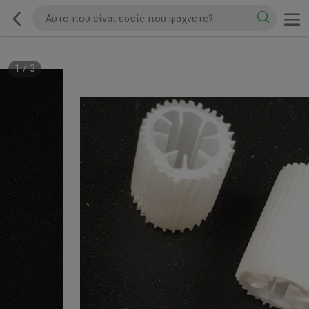
1
/
3