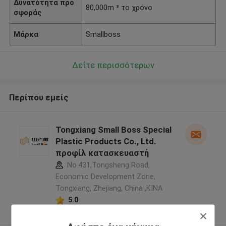
Δυνατότητα προ
80,000m ³ το χρόνο
σφοράς
Μάρκα
Smallboss
Δείτε περισσότερων
Περίπου εμείς
Tongxiang Small Boss Special
Plastic Products Co., Ltd.
προφίλ κατασκευαστή
No.431,Tongsheng Road,
Economic Development Zone,
Tongxiang, Zhejiang, China ,ΚΙΝΑ
5.0
Ελεγχμένος προμηθευτής