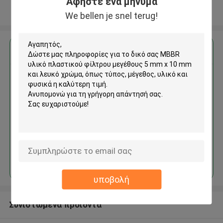
Αφήστε ένα μήνυμα
Δείτε περισσότερων
We bellen je snel terug!
Αποκτήστε την καλύτερη τιμή για
MBBR υλικό πλαστικού
φίλτρου μεγέθους 5 mm x 10
mm και λευκό χρώμα
Να συνεχίσει
υποβολή
Συνιστώμενα προϊόντα