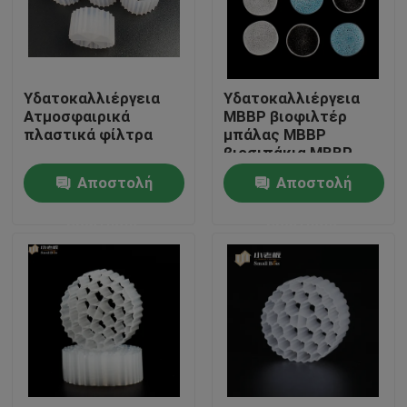
Γύρος εργοστασίων
Υδατοκαλλιέργεια
Υδατοκαλλιέργεια
Ποιοτικός έλεγχος
Ατμοσφαιρικά
ΜΒΒΡ βιοφιλτέρ
πλαστικά φίλτρα
μπάλας ΜΒΒΡ
βιοσιπάκια ΜΒΒΡ
Μας ελάτε σε επαφή με
μέσα για λίμνη κοί
Αποστολή
Αποστολή
ερώτησης
ερώτησης
ιστολόγιο
Ζητήστε ένα απόσπασμα
Μέσα φίλτρου MBBR
Βιο μέσα MBBR