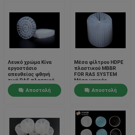
Λευκό χρώμα Κίνα
Μέσα φίλτρου HDPE
εργοστάσιο
πλαστικού MBBR
απευθείας φθηνή
FOR RAS SYSTEM
τιμή RAS πλαστικό
Μέσα μακράς
φίλτρο μέσο K5
διάρκειας ζωής
Αποστολή
Αποστολή
Σπίτι
ερώτησης
ερώτησης
Προϊόντα
Περίπου εμείς