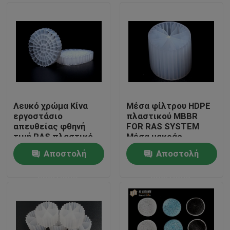
Λευκό χρώμα Κίνα
Μέσα φίλτρου HDPE
εργοστάσιο
πλαστικού MBBR
απευθείας φθηνή
FOR RAS SYSTEM
τιμή RAS πλαστικό
Μέσα μακράς
φίλτρο μέσο K5
διάρκειας ζωής
Αποστολή
Αποστολή
Σπίτι
ερώτησης
ερώτησης
Προϊόντα
Περίπου εμείς