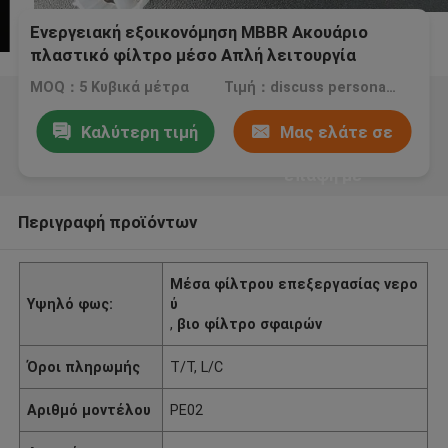
Ενεργειακή εξοικονόμηση MBBR Ακουάριο
πλαστικό φίλτρο μέσο Απλή λειτουργία
συντήρηση
MOQ：5 Κυβικά μέτρα
Τιμή：discuss personally
Καλύτερη τιμή
Μας ελάτε σε
επαφή με
Περιγραφή προϊόντων
Μέσα φίλτρου επεξεργασίας νερο
Υψηλό φως:
ύ
,
βιο φίλτρο σφαιρών
Όροι πληρωμής
T/T, L/C
Αριθμό μοντέλου
PE02