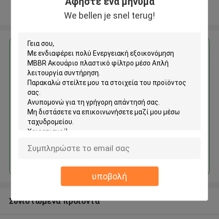
Αφήστε ένα μήνυμα
Δείτε περισσότερων
We bellen je snel terug!
Αποκτήστε την καλύτερη τιμή για
Ενεργειακή εξοικονόμηση
MBBR Ακουάριο πλαστικό
φίλτρο μέσο Απλή λειτουργία
συντήρηση
Να συνεχίσει
υποβολή
Συνιστώμενα προϊόντα