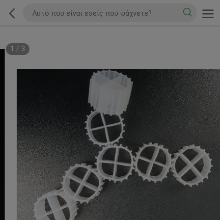
1
/
3