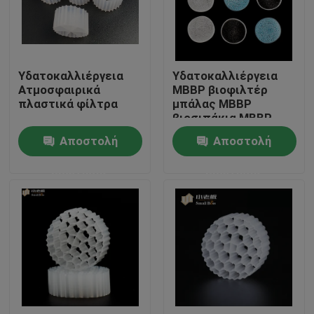
Γύρος εργοστασίων
Υδατοκαλλιέργεια
Υδατοκαλλιέργεια
Ποιοτικός έλεγχος
Ατμοσφαιρικά
ΜΒΒΡ βιοφιλτέρ
πλαστικά φίλτρα
μπάλας ΜΒΒΡ
βιοσιπάκια ΜΒΒΡ
Μας ελάτε σε επαφή με
μέσα για λίμνη κοί
Αποστολή
Αποστολή
ερώτησης
ερώτησης
ιστολόγιο
Ζητήστε ένα απόσπασμα
Μέσα φίλτρου MBBR
Βιο μέσα MBBR