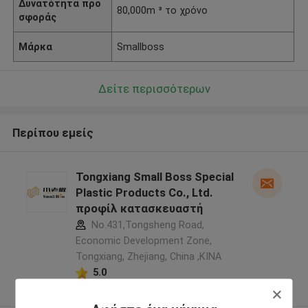
Δυνατότητα προ
80,000m ³ το χρόνο
σφοράς
Μάρκα
Smallboss
Δείτε περισσότερων
Περίπου εμείς
Tongxiang Small Boss Special
Plastic Products Co., Ltd.
προφίλ κατασκευαστή
No.431,Tongsheng Road,
Economic Development Zone,
Tongxiang, Zhejiang, China ,ΚΙΝΑ
5.0
Ελεγχμένος προμηθευτής