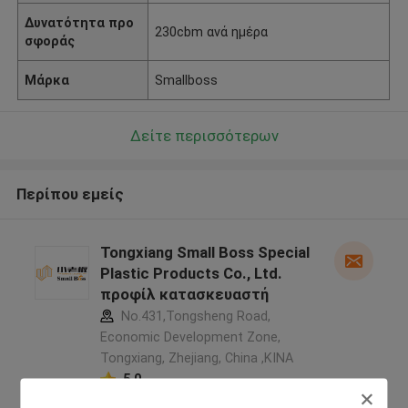
Δυνατότητα προ
230cbm ανά ημέρα
σφοράς
Μάρκα
Smallboss
Δείτε περισσότερων
Περίπου εμείς
Tongxiang Small Boss Special
Plastic Products Co., Ltd.
προφίλ κατασκευαστή
No.431,Tongsheng Road,
Economic Development Zone,
Tongxiang, Zhejiang, China ,ΚΙΝΑ
5.0
Ελεγχμένος προμηθευτής