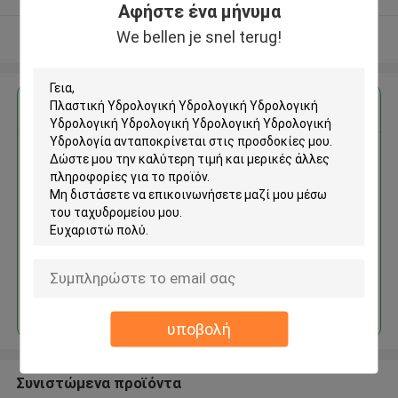
Αφήστε ένα μήνυμα
We bellen je snel terug!
Δείτε περισσότερων
Αποκτήστε την καλύτερη τιμή για
Πλαστική Υδρολογική
Υδρολογική Υδρολογική
Υδρολογική Υδρολογική
Υδρολογική Υδρολογική
Υδρολογία
Να συνεχίσει
υποβολή
Συνιστώμενα προϊόντα