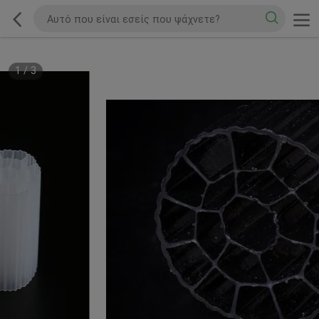
1
/
3