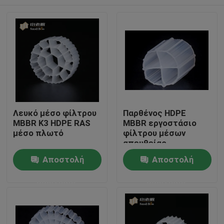
Λευκό μέσο φίλτρου
Παρθένος HDPE
MBBR K3 HDPE RAS
MBBR εργοστάσιο
μέσο πλωτό
φίλτρου μέσων
απευθείας
βιολογικός
Σπίτι
Αποστολή
Αποστολή
μετακινητής
ερώτησης
ερώτησης
Προϊόντα
Περίπου εμείς