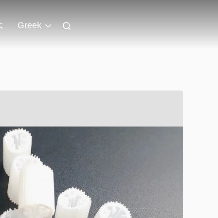
ς
Greek