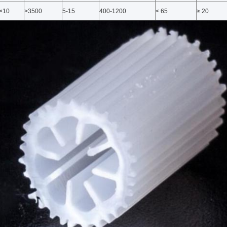
×10
>3500
5-15
400-1200
< 65
≥ 20