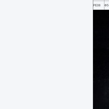
PE08
Φ5