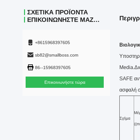
ΣΧΕΤΙΚΆ ΠΡΟΪΌΝΤΑ
Περιγρ
ΕΠΙΚΟΙΝΩΝΉΣΤΕ ΜΑΖΊ ΜΑΣ.
+8615968397605
Βιολογικ
sb82@smallboss.com
Υποστηρι
Media.Δι
86--15968397605
SAFE αντ
Επικοινωνήστε τώρα
ασφαλή σ
Μέ
Σχήμα
((