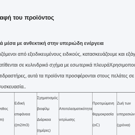
αφή του προϊόντος
ά μέσα με ανθεκτική στην υπεριώδη ενέργεια
ζόμενοι από εξειδικευμένους ειδικούς, κατασκευάζουμε και εξά
ατίθενται σε κυλινδρικό σχήμα με εσωτερικά πλευράΧρησιμοποιε
ιδραστήρες, αυτά τα προϊόντα προσφέρονται στους πελάτες σε 
υσκευασία..
Σχηματισμός
Ειδική
Προτιμώμενη
Ζωή των
γεθος
βιοφίλμ
Αποτελεσματικότητα
επιφάνεια
θερμοκρασία
υπηρεσιών
mm)
Διάρκεια
νιτρίωσης
((m2/m3)
(oC)
(χρόνια)
(ημέρες)