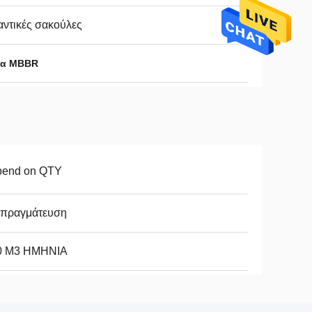
ντικές σακούλες
έα MBBR
pend on QTY
απραγμάτευση
0 M3 ΗΜΗΝΙΑ