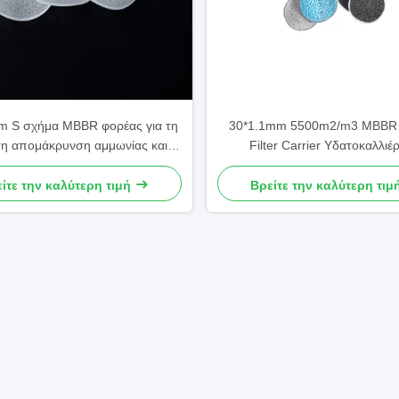
m S σχήμα MBBR φορέας για τη
30*1.1mm 5500m2/m3 MBBR 
τη απομάκρυνση αμμωνίας και
Filter Carrier Υδατοκαλλιέρ
νιτρώνων στον διήθηση
υδατοκαλλιέργειας
ίτε την καλύτερη τιμή
Βρείτε την καλύτερη τιμ