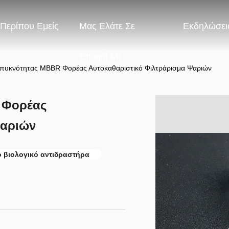
Περίπου Εμείς
Μας Ελάτε Σε
Εκδηλώσει
Επαφή Με
πυκνότητας MBBR Φορέας Αυτοκαθαριστικό Φιλτράρισμα Ψαριών
 Φορέας
Ψαριών
ο βιολογικό αντιδραστήρα