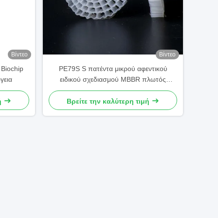
Βίντεο
Βίντεο
Biochip
PE79S S πατέντα μικρού αφεντικού
γεια
ειδικού σχεδιασμού MBBR πλωτός
φορέας
ή
Βρείτε την καλύτερη τιμή