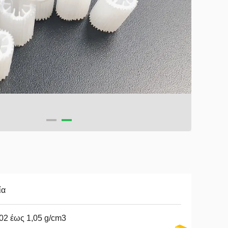
ία
02 έως 1,05 g/cm3