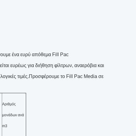
γουμε ένα ευρύ απόθεμα Fill Pac
ίται ευρέως για διήθηση φίλτρων, αναερόβια και
λογικές τιμές.Προσφέρουμε το Fill Pac Media σε
Αριθμός
μονάδων ανά
m3