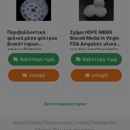
Περιβαλλοντικά
Σχήμα HDPE MBBR
φιλικά μέσα φίλτρου
Biocell Media In Virgin
βιοκύτταρων
FDA Ασφαλές υλικό
οποιουδήποτε
για την επεξεργασία
χρώματος Virgin υλικό
λυμάτων
Καλύτερη τιμή
Καλύτερη τιμή
HDPE βιοσφαίρες
επαφή
επαφή
Δείτε περισσότερων
Αρχική Σελίδα
Περίπου εμείς
επαφή
Desktop Site
Sitemap
Πολιτική απορρήτου