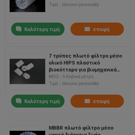
Τιμή：discuss personally
Γύρος εργοστασίων
Καλύτερη τιμή
επαφή
Ποιοτικός έλεγχος
Μας ελάτε σε επαφή με
7 τρύπες πλωτό φίλτρο μέσο
υλικό HIPS πλαστικό
βιοκύτταρο για βιομηχανικά
ιστολόγιο
λύματα
MOQ：5 Κυβικά μέτρα
Τιμή：discuss personally
Ζητήστε ένα απόσπασμα
Καλύτερη τιμή
επαφή
Μέσα φίλτρου MBBR
MBBR πλωτό φίλτρο μέσο
Βιο μέσα MBBR
μακρά διάρκεια ζωής