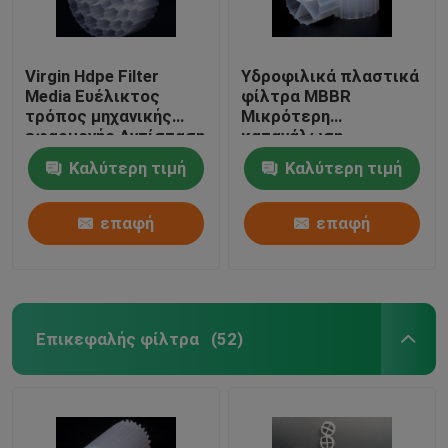
Virgin Hdpe Filter
Υδροφιλικά πλαστικά
Media Ευέλικτος
φίλτρα MBBR
τρόπος μηχανικής
Μικρότερη
εφαρμογής Αντίσταση
κατανάλωση
σε κρούσματα
ενέργειας
Καλύτερη τιμή
Καλύτερη τιμή
επαφή
επαφή
Επικεφαλής φίλτρα
(52)