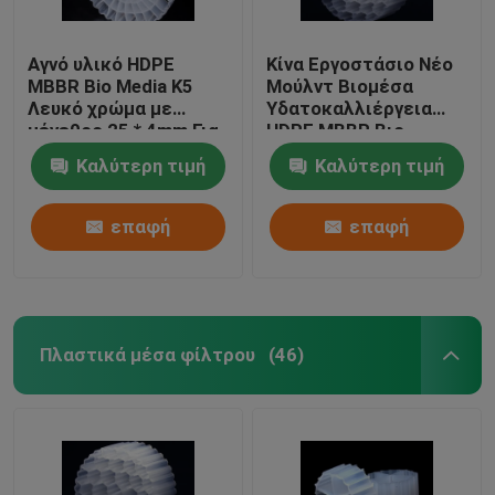
Αγνό υλικό HDPE
Κίνα Εργοστάσιο Νέο
MBBR Bio Media K5
Μούλντ Βιομέσα
Λευκό χρώμα με
Υδατοκαλλιέργεια
μέγεθος 25 * 4mm Για
HDPE MBBR Βιο
εξοπλισμό IFAS
φίλτρο Μέσα Βιομάζα
Καλύτερη τιμή
Καλύτερη τιμή
Φορέας πλωτό μέσο
επαφή
επαφή
Πλαστικά μέσα φίλτρου
(46)