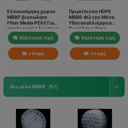
Εξοικονόμηση χώρου
Πριγκίπισσα HDPE
ΜΒΒΡ βιοσωλήνα
MBBR Φίλτρο Μέσα
Fliter Media PE63 Για
Υδατοκαλλιέργεια
επεξεργασία λυμάτων
Βιοφίλτρο Υπερ-
/ RAS με τεχνολογία
Αποκαρβουρίσματος
Καλύτερη τιμή
Καλύτερη τιμή
A2/O λευκού
Για το Ras Αλιεία
χρώματος
Υδατοκαλλιέργεια
επαφή
επαφή
Βιο μέσα MBBR
(57)