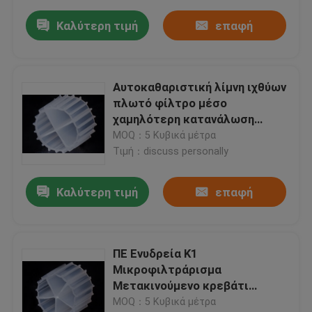
Καλύτερη τιμή
επαφή
Αυτοκαθαριστική λίμνη ιχθύων
πλωτό φίλτρο μέσο
χαμηλότερη κατανάλωση
ενέργειας
MOQ：5 Κυβικά μέτρα
Τιμή：discuss personally
Καλύτερη τιμή
επαφή
ΠΕ Ενυδρεία K1
Μικροφιλτράρισμα
Μετακινούμενο κρεβάτι
Βιοφίλμ αντιδραστήρα
MOQ：5 Κυβικά μέτρα