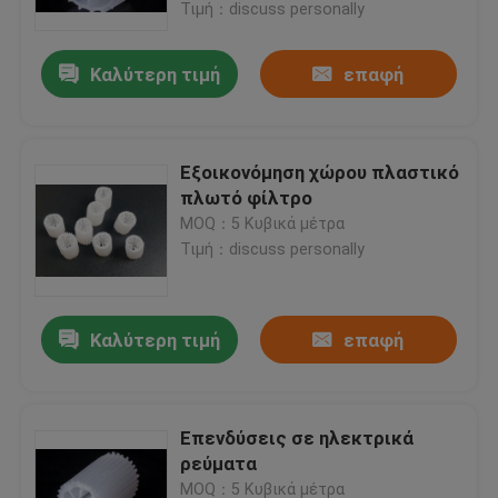
βιοσωλήνες πλωτά μέσα
Τιμή：discuss personally
Καλύτερη τιμή
επαφή
Εξοικονόμηση χώρου πλαστικό
πλωτό φίλτρο
MOQ：5 Κυβικά μέτρα
Τιμή：discuss personally
Καλύτερη τιμή
επαφή
Σπίτι
Προϊόντα
Επενδύσεις σε ηλεκτρικά
ρεύματα
Περίπου εμείς
MOQ：5 Κυβικά μέτρα