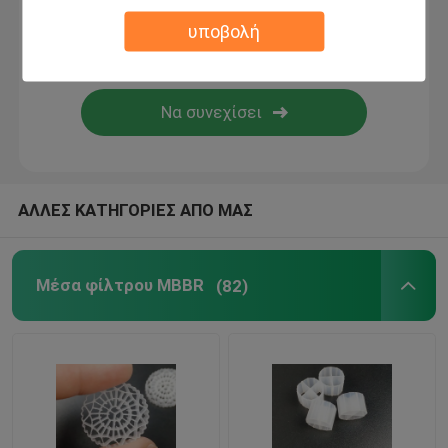
υποβολή
βιο μέσα φίλτρων
Μεταφορέας MBBR
mbbr κατεργασία ύδατος
ΑΛΛΕΣ ΚΑΤΗΓΟΡΙΕΣ ΑΠΟ ΜΑΣ
Λάμελα Μίντια
Μέσα φίλτρου MBBR
(82)
Μέσα φίλτρου βιο-μπλοκ
Σωρός φύλλων PVC