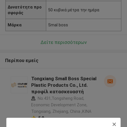
Δυνατότητα προ
50 κυβικά μέτρα την ημέρα
σφοράς
Μάρκα
Smal boss
Δείτε περισσότερων
Περίπου εμείς
Tongxiang Small Boss Special
Plastic Products Co., Ltd.
προφίλ κατασκευαστή
No.431,Tongsheng Road,
Economic Development Zone,
Tongxiang, Zhejiang, China ,ΚΙΝΑ
5.0
Ελεγχμένος προμηθευτής