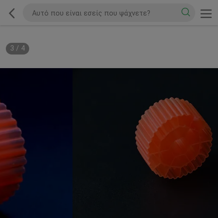
3
/
4