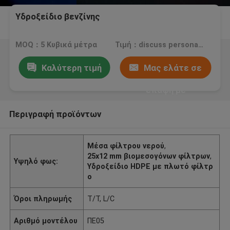
Υδροξείδιο βενζίνης
MOQ：5 Κυβικά μέτρα
Τιμή：discuss personally
Καλύτερη τιμή
Μας ελάτε σε
επαφή με
Περιγραφή προϊόντων
Μέσα φίλτρου νερού
,
25x12 mm βιομεσογόνων φίλτρων
,
Υψηλό φως:
Υδροξείδιο HDPE με πλωτό φίλτρ
ο
Όροι πληρωμής
T/T, L/C
Αριθμό μοντέλου
ΠΕ05