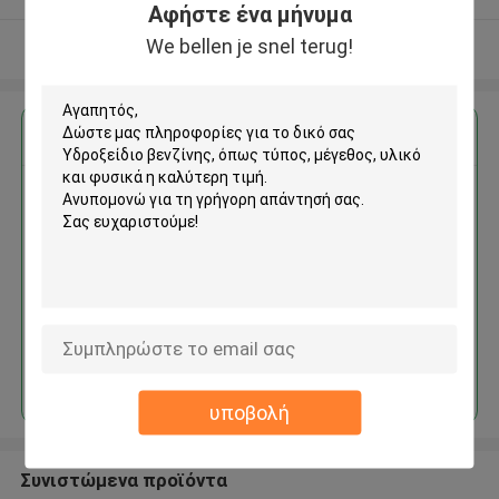
Αφήστε ένα μήνυμα
We bellen je snel terug!
Δείτε περισσότερων
Αποκτήστε την καλύτερη τιμή για
Υδροξείδιο βενζίνης
Να συνεχίσει
υποβολή
Συνιστώμενα προϊόντα