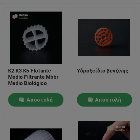
K2 K3 K5 Flotante
Υδροξείδιο βενζίνης
Medio Filtrante Mbbr
Medio Biológico
Σπίτι
Αποστολή
Αποστολή
ερώτησης
ερώτησης
Προϊόντα
Περίπου εμείς