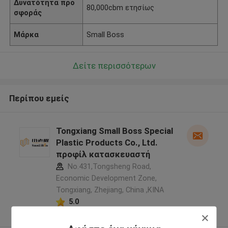
Δυνατότητα προ
80,000cbm ετησίως
σφοράς
Μάρκα
Small Boss
Δείτε περισσότερων
Περίπου εμείς
Tongxiang Small Boss Special
Plastic Products Co., Ltd.
προφίλ κατασκευαστή
No.431,Tongsheng Road,
Economic Development Zone,
Tongxiang, Zhejiang, China ,ΚΙΝΑ
5.0
Ελεγχμένος προμηθευτής