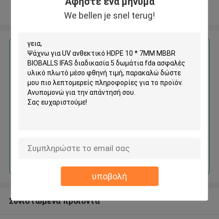
Αφήστε ένα μήνυμα
Δείτε περισσότερων
We bellen je snel terug!
Αποκτήστε την καλύτερη τιμή για
UV ανθεκτικό HDPE 10 * 7MM
MBBR BIOBALLS IFAS
διαδικασία 5 δωμάτια fda
ασφαλές υλικό πλωτό μέσο
φθηνή τιμή
Να συνεχίσει
υποβολή
Συνιστώμενα προϊόντα