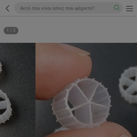
1
/
2