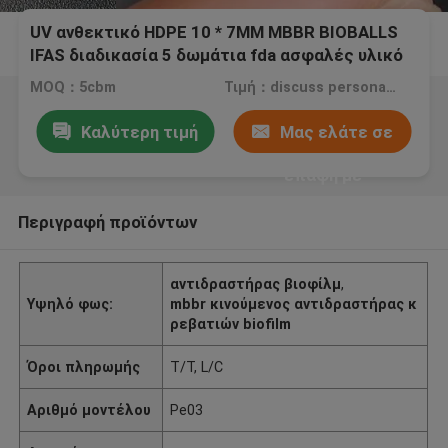
UV ανθεκτικό HDPE 10 * 7MM MBBR BIOBALLS
IFAS διαδικασία 5 δωμάτια fda ασφαλές υλικό
πλωτό μέσο φθηνή τιμή
MOQ：5cbm
Τιμή：discuss personally
Καλύτερη τιμή
Μας ελάτε σε
επαφή με
Περιγραφή προϊόντων
αντιδραστήρας βιοφίλμ
,
Υψηλό φως:
mbbr κινούμενος αντιδραστήρας κ
ρεβατιών biofilm
Όροι πληρωμής
T/T, L/C
Αριθμό μοντέλου
Pe03